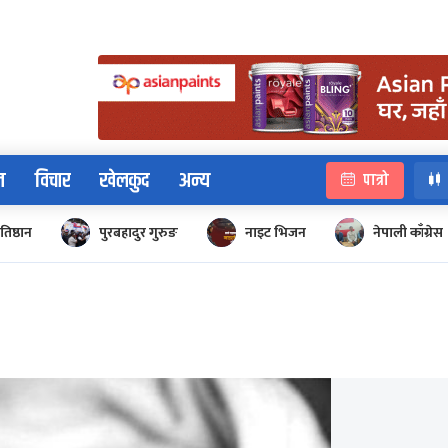
न
विचार
खेलकुद
अन्य
पात्रो
रतिष्ठान
पुरबहादुर गुरुङ
नाइट भिजन
नेपाली काँग्रेस