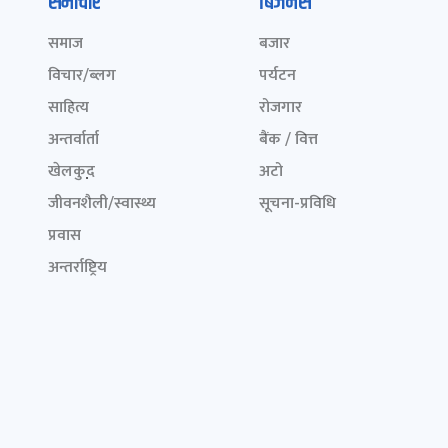
समाचार
बिजनेस
समाज
बजार
विचार/ब्लग
पर्यटन
साहित्य
रोजगार
अन्तर्वार्ता
बैंक / वित्त
खेलकुद़़
अटो
जीवनशैली/स्वास्थ्य
सूचना-प्रविधि
प्रवास
अन्तर्राष्ट्रिय