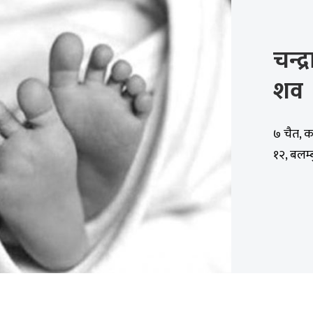
चन्द
शव
७ चैत, क
१२, बलम्