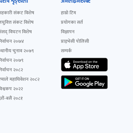
विशेष शृङ्खला
अनलाइनखबर
सहकारी संकट विशेष
हाम्रो टिम
लघुवित्त संकट विशेष
प्रयोगका सर्त
संसद् विघटन विशेष
विज्ञापन
निर्वाचन २०७४
प्राइभेसी पोलिसी
स्थानीय चुनाव २०७९
सम्पर्क
निर्वाचन २०७९
निर्वाचन २०८२
एमाले महाधिवेशन २०८२
विश्वकप २०२२
शैं-बसैं २०८१