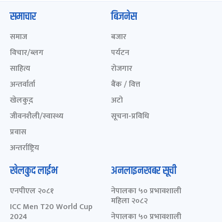
समाचार
बिजनेस
समाज
बजार
विचार/ब्लग
पर्यटन
साहित्य
रोजगार
अन्तर्वार्ता
बैंक / वित्त
खेलकुद़़
अटो
जीवनशैली/स्वास्थ्य
सूचना-प्रविधि
प्रवास
अन्तर्राष्ट्रिय
खेलकुद लाईभ
अनलाइनखबर सूची
एनपीएल २०८१
नेपालका ५० प्रभावशाली
महिला २०८२
ICC Men T20 World Cup
2024
नेपालका ५० प्रभावशाली