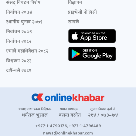
संसद् विघटन विशेष
विज्ञापन
निर्वाचन २०७४
प्राइभेसी पोलिसी
स्थानीय चुनाव २०७९
सम्पर्क
निर्वाचन २०७९
निर्वाचन २०८२
एमाले महाधिवेशन २०८२
विश्वकप २०२२
दशैं-बसैं २०८१
अध्यक्ष तथा प्रबन्ध निर्देशक:
प्रधान सम्पादक:
सूचना विभाग दर्ता नं.
धर्मराज भुसाल
बसन्त बस्नेत
२१४ / ०७३–७४
+977-1-4790176, +977-1-4796489
news@onlinekhabar.com