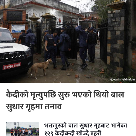
कैदीको मृत्युपछि सुरु भएको थियो बाल
सुधार गृहमा तनाव
भक्तपुरको बाल सुधार गृहबाट भागेका
१२९ कैदीबन्दी खोज्दै प्रहरी