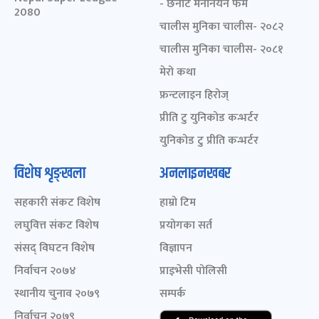
- छनोट मनोनयन फर्म
2080
चालीस मुनिका चालीस- २०८२
चालीस मुनिका चालीस- २०८१
मेरो कथा
फ्रन्टलाइन हिरोज्
प्रीति टु युनिकोड कन्भर्टर
युनिकोड टु प्रीति कन्भर्टर
विशेष शृङ्खला
अनलाइनखबर
सहकारी संकट विशेष
हाम्रो टिम
लघुवित्त संकट विशेष
प्रयोगका सर्त
संसद् विघटन विशेष
विज्ञापन
निर्वाचन २०७४
प्राइभेसी पोलिसी
स्थानीय चुनाव २०७९
सम्पर्क
निर्वाचन २०७९