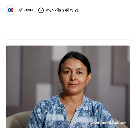
देवी खड्का
२०८० मंसिर ५ गते १८:४६