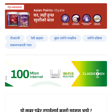
टीआरसी
देवी खड्का
बृहत शान्ति सम्झौता
शान्ति प्रक्रिया
संक्रमणकाली न्याय
यो खबर पढेर तपाईलाई कस्तो महसुस भयो ?