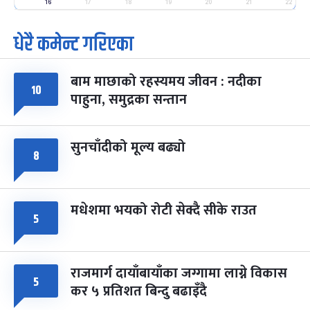
-
फाल्गुन २५, २०८३
Mar 9, 2027
मंगल
16
17
18
19
20
21
22
धेरै कमेन्ट गरिएका
पूर्णिमा व्रत
७ महिना बाँकी
७
-
चैत्र ७, २०८३
Mar 21, 2027
आइत
बाम माछाको रहस्यमय जीवन : नदीका
फागुपूर्णिमा
१०
७ महिना बाँकी
८
पाहुना, समुद्रका सन्तान
-
चैत्र ८, २०८३
Mar 22, 2027
सोम
सुनचाँदीको मूल्य बढ्यो
८
मधेशमा भयको रोटी सेक्दै सीके राउत
५
राजमार्ग दायाँबायाँका जग्गामा लाग्ने विकास
५
कर ५ प्रतिशत बिन्दु बढाइँदै