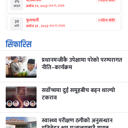
घटस्थापना
२ महिना बाँकी
२५
-
असोज २५, २०८३
Oct 11, 2026
आइत
फूलपाती
२ महिना बाँकी
३१
-
असोज ३१ , २०८३
Oct 17, 2026
शनि
कार्तिक सङ्क्रान्ति
२ महिना बाँकी
१
सिफारिस
-
कार्तिक १, २०८३
Oct 18, 2026
आइत
प्रधानमन्त्रीकै उपेक्षामा परेको परम्परागत
महानवमी
२ महिना बाँकी
३
-
नीति–कार्यक्रम
कार्तिक ३, २०८३
Oct 20, 2026
मंगल
विजयादशमी
२ महिना बाँकी
४
-
कार्तिक ४, २०८३
Oct 21, 2026
बुध
सर्वोच्चमा दुई समूहबीच बढ्न थाल्यो
टकराव
पापा‌ङ्कुशा एकादशी व्रत
२ महिना बाँकी
५
-
कार्तिक ५, २०८३
Oct 22, 2026
बिहि
स्वास्थ्य परीक्षण ठगीको अनुसन्धान
कुकुर तिहार
३ महिना बाँकी
२२
-
कार्तिक २२, २०८३
Nov 8, 2026
आइत