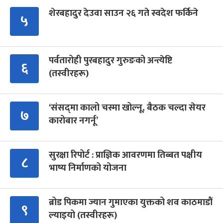
शेरबहादुर देउवा साउन २६ गते स्वदेश फर्किने
५
पर्वतारोही पुरबहादुर गुरुङको अन्त्येष्टि
६
(तस्वीरहरू)
‘संसद्‍मा कालो चस्मा खोल्नू, बैठक चल्दा सेयर
७
कारोबार नगर्नू’
सुरक्षा रिपोर्ट : प्राज्ञिक आवरणमा तिब्बत पक्षीय
८
भाष्य निर्माणको योजना
ब्रोड पिकमा ज्यान गुमाएका युक्तको शव काठमाडौं
९
ल्याइयो (तस्वीरहरू)