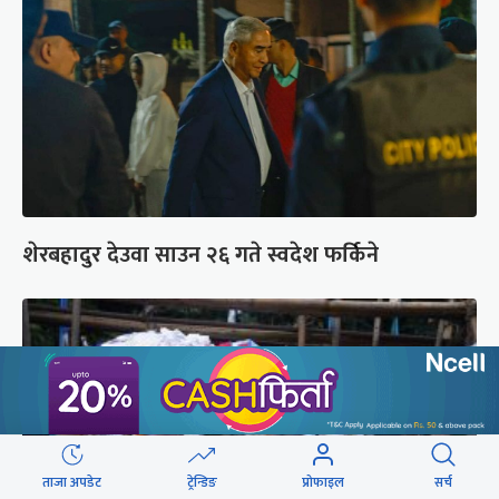
शेरबहादुर देउवा साउन २६ गते स्वदेश फर्किने
ताजा अपडेट
ट्रेन्डिङ
प्रोफाइल
सर्च