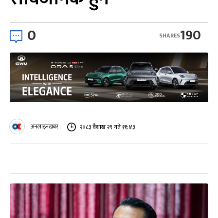
0
190
SHARES
अनलाइनखबर
२०८३ वैशाख २९ गते ११:४३