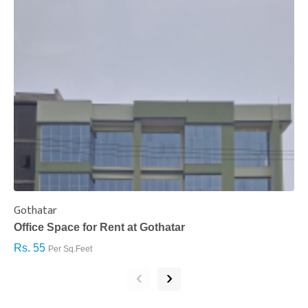
Gothatar
S
Office Space for Rent at Gothatar
H
Rs. 55
R
Per Sq.Feet
‹
›