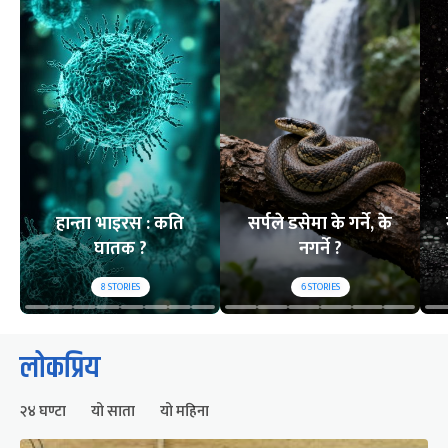
हान्ता भाइरस : कति
सर्पले डसेमा के गर्ने, के
घातक ?
नगर्ने ?
8
STORIES
6
STORIES
लोकप्रिय
२४ घण्टा
यो साता
यो महिना