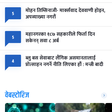
मोहन तिम्सिनाजी- मार्क्सवाद देववाणी होइन,
५
अपव्याख्या नगरौं
महानगरका १८७ सहकारीले फिर्ता दिन
५
सकेनन् सवा ८ अर्ब
ब्लु बस सेवाबाट लैंगिक असमानतालाई
४
प्रोत्साहन नगर्ने नीति लिएका हौं : मन्त्री बादी
वेबस्टोरिज