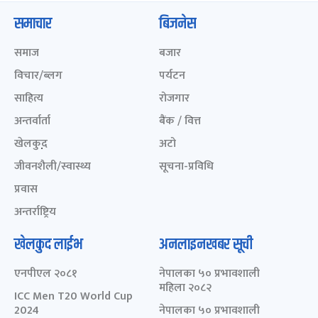
समाचार
बिजनेस
समाज
बजार
विचार/ब्लग
पर्यटन
साहित्य
रोजगार
अन्तर्वार्ता
बैंक / वित्त
खेलकुद़़
अटो
जीवनशैली/स्वास्थ्य
सूचना-प्रविधि
प्रवास
अन्तर्राष्ट्रिय
खेलकुद लाईभ
अनलाइनखबर सूची
एनपीएल २०८१
नेपालका ५० प्रभावशाली
महिला २०८२
ICC Men T20 World Cup
2024
नेपालका ५० प्रभावशाली