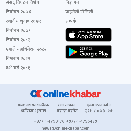
संसद् विघटन विशेष
विज्ञापन
निर्वाचन २०७४
प्राइभेसी पोलिसी
स्थानीय चुनाव २०७९
सम्पर्क
निर्वाचन २०७९
निर्वाचन २०८२
एमाले महाधिवेशन २०८२
विश्वकप २०२२
दशैं-बसैं २०८१
अध्यक्ष तथा प्रबन्ध निर्देशक:
प्रधान सम्पादक:
सूचना विभाग दर्ता नं.
धर्मराज भुसाल
बसन्त बस्नेत
२१४ / ०७३–७४
+977-1-4790176, +977-1-4796489
news@onlinekhabar.com