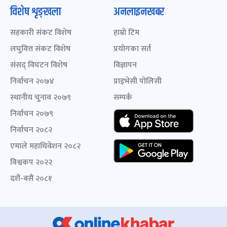
विशेष शृङ्खला
अनलाइनखबर
सहकारी संकट विशेष
हाम्रो टिम
लघुवित्त संकट विशेष
प्रयोगका सर्त
संसद् विघटन विशेष
विज्ञापन
निर्वाचन २०७४
प्राइभेसी पोलिसी
स्थानीय चुनाव २०७९
सम्पर्क
निर्वाचन २०७९
निर्वाचन २०८२
एमाले महाधिवेशन २०८२
विश्वकप २०२२
दशैं-बसैं २०८१