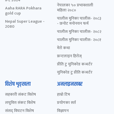
IPL 2024
नेपालका ५० प्रभावशाली
Aaha RARA Pokhara
महिला २०८०
gold cup
चालीस मुनिका चालीस- २०८३
Nepal Super League -
- छनोट मनोनयन फर्म
2080
चालीस मुनिका चालीस- २०८२
चालीस मुनिका चालीस- २०८१
मेरो कथा
फ्रन्टलाइन हिरोज्
प्रीति टु युनिकोड कन्भर्टर
युनिकोड टु प्रीति कन्भर्टर
विशेष शृङ्खला
अनलाइनखबर
सहकारी संकट विशेष
हाम्रो टिम
लघुवित्त संकट विशेष
प्रयोगका सर्त
संसद् विघटन विशेष
विज्ञापन