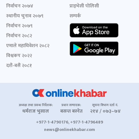
निर्वाचन २०७४
प्राइभेसी पोलिसी
स्थानीय चुनाव २०७९
सम्पर्क
निर्वाचन २०७९
निर्वाचन २०८२
एमाले महाधिवेशन २०८२
विश्वकप २०२२
दशैं-बसैं २०८१
अध्यक्ष तथा प्रबन्ध निर्देशक:
प्रधान सम्पादक:
सूचना विभाग दर्ता नं.
धर्मराज भुसाल
बसन्त बस्नेत
२१४ / ०७३–७४
+977-1-4790176, +977-1-4796489
news@onlinekhabar.com