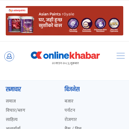
Skip
to
२२ साउन २०८३, शुक्रबार
content
समाचार
बिजनेस
समाज
बजार
विचार/ब्लग
पर्यटन
साहित्य
रोजगार
अन्तर्वार्ता
बैंक / वित्त