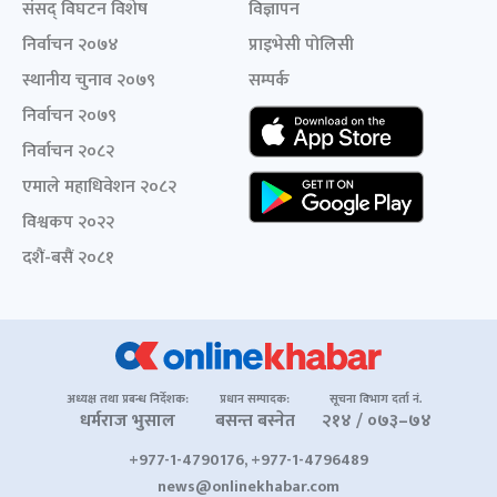
संसद् विघटन विशेष
विज्ञापन
निर्वाचन २०७४
प्राइभेसी पोलिसी
स्थानीय चुनाव २०७९
सम्पर्क
निर्वाचन २०७९
निर्वाचन २०८२
एमाले महाधिवेशन २०८२
विश्वकप २०२२
दशैं-बसैं २०८१
अध्यक्ष तथा प्रबन्ध निर्देशक:
प्रधान सम्पादक:
सूचना विभाग दर्ता नं.
धर्मराज भुसाल
बसन्त बस्नेत
२१४ / ०७३–७४
+977-1-4790176, +977-1-4796489
news@onlinekhabar.com