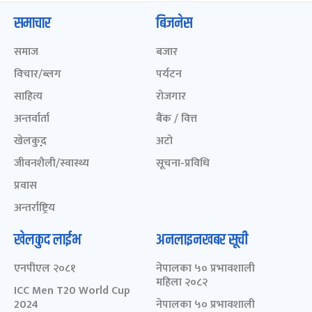
समाचार
बिजनेस
समाज
बजार
विचार/ब्लग
पर्यटन
साहित्य
रोजगार
अन्तर्वार्ता
बैंक / वित्त
खेलकुद़़
अटो
जीवनशैली/स्वास्थ्य
सूचना-प्रविधि
प्रवास
अन्तर्राष्ट्रिय
खेलकुद लाईभ
अनलाइनखबर सूची
एनपीएल २०८१
नेपालका ५० प्रभावशाली
महिला २०८२
ICC Men T20 World Cup
2024
नेपालका ५० प्रभावशाली