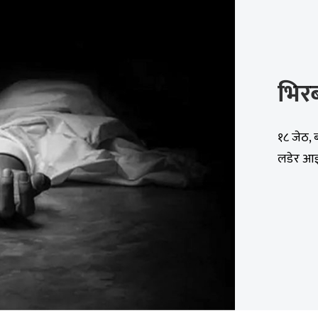
भिरब
१८ जेठ,
लडेर आइत