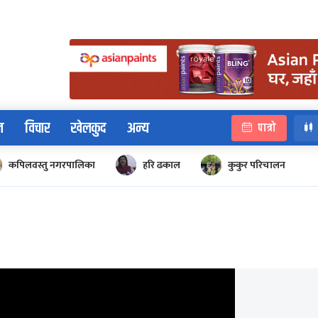
न
विचार
खेलकुद
अन्य
पात्रो
कपिलवस्तु नगरपालिका
हरि ढकाल
कुकुर परिचालन