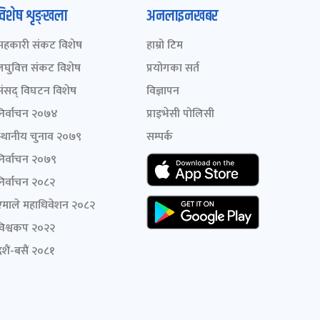
विशेष शृङ्खला
अनलाइनखबर
सहकारी संकट विशेष
हाम्रो टिम
लघुवित्त संकट विशेष
प्रयोगका सर्त
संसद् विघटन विशेष
विज्ञापन
निर्वाचन २०७४
प्राइभेसी पोलिसी
स्थानीय चुनाव २०७९
सम्पर्क
निर्वाचन २०७९
निर्वाचन २०८२
एमाले महाधिवेशन २०८२
विश्वकप २०२२
शैं-बसैं २०८१