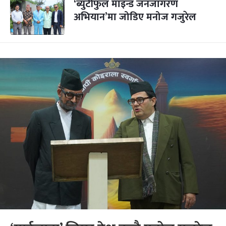
‘ब्युटीफुल माइन्ड जनजागरण
अभियान’मा जोडिए मनोज गजुरेल