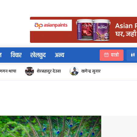
न
विचार
खेलकुद
अन्य
पात्रो
गगन थापा
शेरबहादुर देउवा
खगेन्द्र सुनार