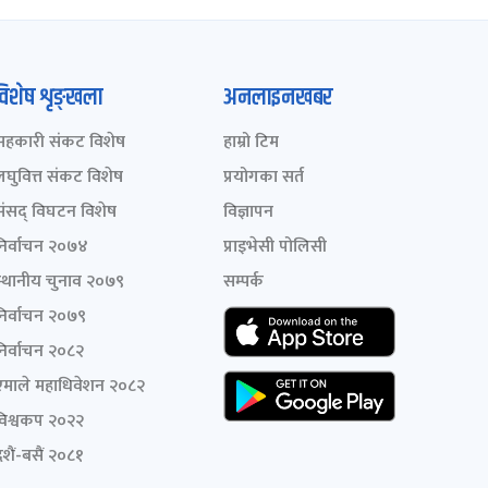
विशेष शृङ्खला
अनलाइनखबर
सहकारी संकट विशेष
हाम्रो टिम
लघुवित्त संकट विशेष
प्रयोगका सर्त
संसद् विघटन विशेष
विज्ञापन
निर्वाचन २०७४
प्राइभेसी पोलिसी
स्थानीय चुनाव २०७९
सम्पर्क
निर्वाचन २०७९
निर्वाचन २०८२
एमाले महाधिवेशन २०८२
विश्वकप २०२२
शैं-बसैं २०८१