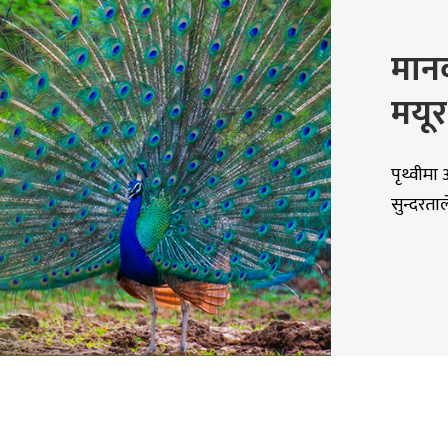
मान
मयूर
पृथ्वीमा
सुन्दरता