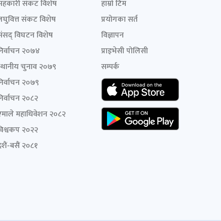
सहकारी संकट विशेष
हाम्रो टिम
लघुवित्त संकट विशेष
प्रयोगका सर्त
संसद् विघटन विशेष
विज्ञापन
निर्वाचन २०७४
प्राइभेसी पोलिसी
स्थानीय चुनाव २०७९
सम्पर्क
निर्वाचन २०७९
निर्वाचन २०८२
एमाले महाधिवेशन २०८२
विश्वकप २०२२
शैं-बसैं २०८१