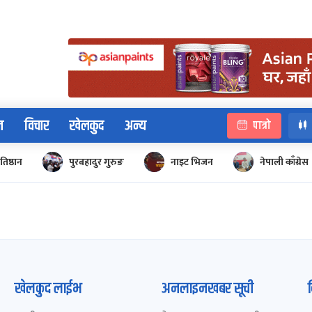
न
विचार
खेलकुद
अन्य
पात्रो
रतिष्ठान
पुरबहादुर गुरुङ
नाइट भिजन
नेपाली काँग्रेस
खेलकुद लाईभ
अनलाइनखबर सूची