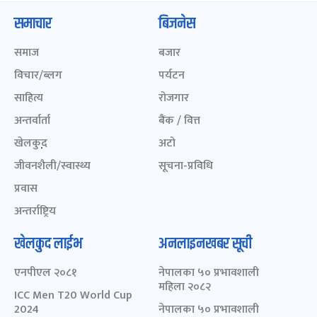
समाचार
बिजनेस
समाज
बजार
विचार/ब्लग
पर्यटन
साहित्य
रोजगार
अन्तर्वार्ता
बैंक / वित्त
खेलकुद़़
अटो
जीवनशैली/स्वास्थ्य
सूचना-प्रविधि
प्रवास
अन्तर्राष्ट्रिय
खेलकुद लाईभ
अनलाइनखबर सूची
एनपीएल २०८१
नेपालका ५० प्रभावशाली
महिला २०८२
ICC Men T20 World Cup
2024
नेपालका ५० प्रभावशाली