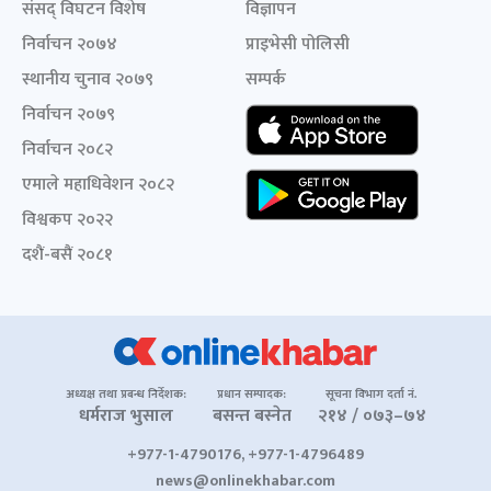
संसद् विघटन विशेष
विज्ञापन
निर्वाचन २०७४
प्राइभेसी पोलिसी
स्थानीय चुनाव २०७९
सम्पर्क
निर्वाचन २०७९
निर्वाचन २०८२
एमाले महाधिवेशन २०८२
विश्वकप २०२२
दशैं-बसैं २०८१
अध्यक्ष तथा प्रबन्ध निर्देशक:
प्रधान सम्पादक:
सूचना विभाग दर्ता नं.
धर्मराज भुसाल
बसन्त बस्नेत
२१४ / ०७३–७४
+977-1-4790176, +977-1-4796489
news@onlinekhabar.com