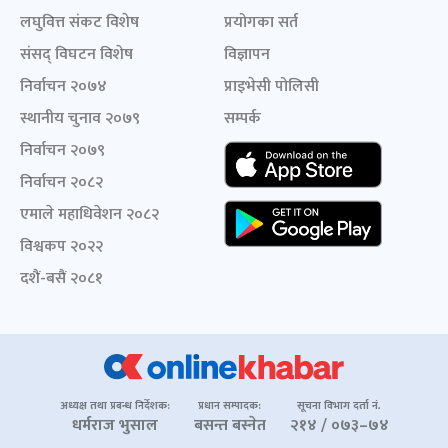
लघुवित्त संकट विशेष
प्रयोगका सर्त
संसद् विघटन विशेष
विज्ञापन
निर्वाचन २०७४
प्राइभेसी पोलिसी
स्थानीय चुनाव २०७९
सम्पर्क
निर्वाचन २०७९
निर्वाचन २०८२
एमाले महाधिवेशन २०८२
विश्वकप २०२२
दशैं-बसैं २०८१
अध्यक्ष तथा प्रबन्ध निर्देशक:
प्रधान सम्पादक:
सूचना विभाग दर्ता नं.
धर्मराज भुसाल
बसन्त बस्नेत
२१४ / ०७३–७४