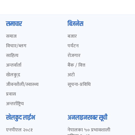
समाचार
बिजनेस
समाज
बजार
विचार/ब्लग
पर्यटन
साहित्य
रोजगार
अन्तर्वार्ता
बैंक / वित्त
खेलकुद़़
अटो
जीवनशैली/स्वास्थ्य
सूचना-प्रविधि
प्रवास
अन्तर्राष्ट्रिय
खेलकुद लाईभ
अनलाइनखबर सूची
एनपीएल २०८१
नेपालका ५० प्रभावशाली