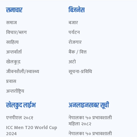
समाचार
बिजनेस
समाज
बजार
विचार/ब्लग
पर्यटन
साहित्य
रोजगार
अन्तर्वार्ता
बैंक / वित्त
खेलकुद़़
अटो
जीवनशैली/स्वास्थ्य
सूचना-प्रविधि
प्रवास
अन्तर्राष्ट्रिय
खेलकुद लाईभ
अनलाइनखबर सूची
एनपीएल २०८१
नेपालका ५० प्रभावशाली
महिला २०८२
ICC Men T20 World Cup
2024
नेपालका ५० प्रभावशाली