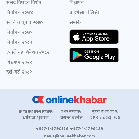
संसद् विघटन विशेष
विज्ञापन
निर्वाचन २०७४
प्राइभेसी पोलिसी
स्थानीय चुनाव २०७९
सम्पर्क
निर्वाचन २०७९
निर्वाचन २०८२
एमाले महाधिवेशन २०८२
विश्वकप २०२२
दशैं-बसैं २०८१
अध्यक्ष तथा प्रबन्ध निर्देशक:
प्रधान सम्पादक:
सूचना विभाग दर्ता नं.
धर्मराज भुसाल
बसन्त बस्नेत
२१४ / ०७३–७४
+977-1-4790176, +977-1-4796489
news@onlinekhabar.com