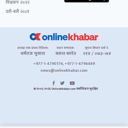
विश्वकप २०२२
दशैं-बसैं २०८१
अध्यक्ष तथा प्रबन्ध निर्देशक:
प्रधान सम्पादक:
सूचना विभाग दर्ता नं.
धर्मराज भुसाल
बसन्त बस्नेत
२१४ / ०७३–७४
+977-1-4790176, +977-1-4796489
news@onlinekhabar.com
© २००६-२०२६ Onlinekhabar.com सर्वाधिकार सुरक्षित