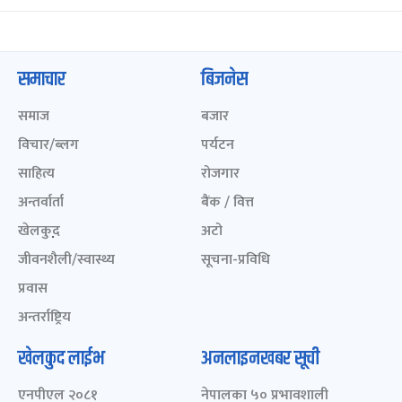
समाचार
बिजनेस
समाज
बजार
विचार/ब्लग
पर्यटन
साहित्य
रोजगार
अन्तर्वार्ता
बैंक / वित्त
खेलकुद़़
अटो
जीवनशैली/स्वास्थ्य
सूचना-प्रविधि
प्रवास
अन्तर्राष्ट्रिय
खेलकुद लाईभ
अनलाइनखबर सूची
एनपीएल २०८१
नेपालका ५० प्रभावशाली