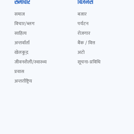
समाचार
बिजनेस
समाज
बजार
विचार/ब्लग
पर्यटन
साहित्य
रोजगार
अन्तर्वार्ता
बैंक / वित्त
खेलकुद़़
अटो
जीवनशैली/स्वास्थ्य
सूचना-प्रविधि
प्रवास
अन्तर्राष्ट्रिय