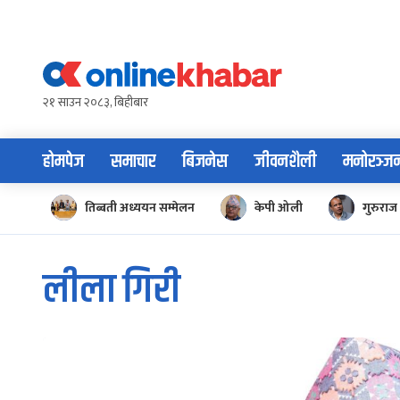
Skip
to
content
२१ साउन २०८३, बिहीबार
होमपेज
समाचार
बिजनेस
जीवनशैली
मनोरञ्ज
तिब्बती अध्ययन सम्मेलन
केपी ओली
गुरुराज 
लीला गिरी