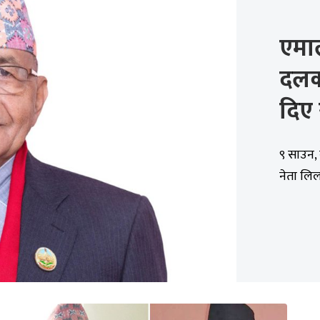
एमाल
दलक
दिए
९ साउन,
नेता लिल