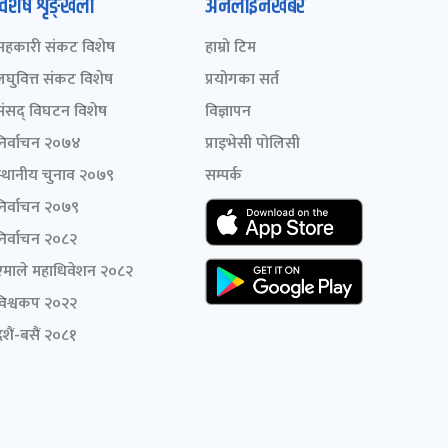
विशेष शृङ्खला
अनलाइनखबर
सहकारी संकट विशेष
हाम्रो टिम
लघुवित्त संकट विशेष
प्रयोगका सर्त
संसद् विघटन विशेष
विज्ञापन
निर्वाचन २०७४
प्राइभेसी पोलिसी
स्थानीय चुनाव २०७९
सम्पर्क
निर्वाचन २०७९
निर्वाचन २०८२
एमाले महाधिवेशन २०८२
विश्वकप २०२२
शैं-बसैं २०८१