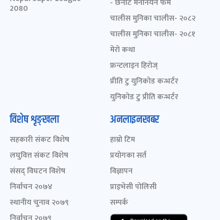
- छनोट मनोनयन फर्म
2080
चालीस मुनिका चालीस- २०८२
चालीस मुनिका चालीस- २०८१
मेरो कथा
फ्रन्टलाइन हिरोज्
प्रीति टु युनिकोड कन्भर्टर
युनिकोड टु प्रीति कन्भर्टर
विशेष शृङ्खला
अनलाइनखबर
सहकारी संकट विशेष
हाम्रो टिम
लघुवित्त संकट विशेष
प्रयोगका सर्त
संसद् विघटन विशेष
विज्ञापन
निर्वाचन २०७४
प्राइभेसी पोलिसी
स्थानीय चुनाव २०७९
सम्पर्क
निर्वाचन २०७९