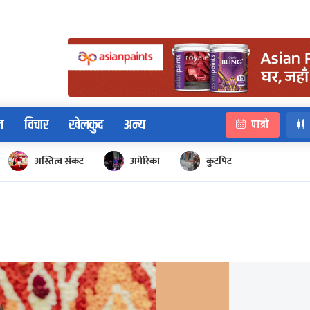
न
विचार
खेलकुद
अन्य
पात्रो
अस्तित्व संकट
अमेरिका
कुटपिट