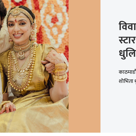
विवा
स्टा
धुल
काठमाडौं
शोभिता ध