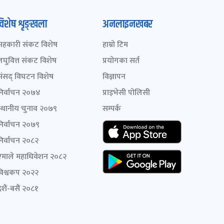
विशेष शृङ्खला
अनलाइनखबर
सहकारी संकट विशेष
हाम्रो टिम
लघुवित्त संकट विशेष
प्रयोगका सर्त
संसद् विघटन विशेष
विज्ञापन
निर्वाचन २०७४
प्राइभेसी पोलिसी
स्थानीय चुनाव २०७९
सम्पर्क
निर्वाचन २०७९
निर्वाचन २०८२
एमाले महाधिवेशन २०८२
विश्वकप २०२२
शैं-बसैं २०८१