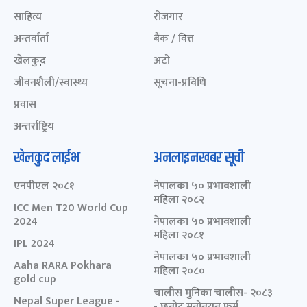
साहित्य
रोजगार
अन्तर्वार्ता
बैंक / वित्त
खेलकुद़़
अटो
जीवनशैली/स्वास्थ्य
सूचना-प्रविधि
प्रवास
अन्तर्राष्ट्रिय
खेलकुद लाईभ
अनलाइनखबर सूची
एनपीएल २०८१
नेपालका ५० प्रभावशाली
महिला २०८२
ICC Men T20 World Cup
2024
नेपालका ५० प्रभावशाली
महिला २०८१
IPL 2024
नेपालका ५० प्रभावशाली
Aaha RARA Pokhara
महिला २०८०
gold cup
चालीस मुनिका चालीस- २०८३
Nepal Super League -
- छनोट मनोनयन फर्म