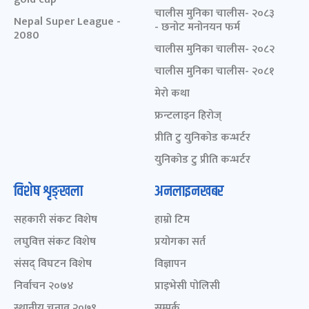
चालीस मुनिका चालीस- २०८३
Nepal Super League -
- छनोट मनोनयन फर्म
2080
चालीस मुनिका चालीस- २०८२
चालीस मुनिका चालीस- २०८१
मेरो कथा
फ्रन्टलाइन हिरोज्
प्रीति टु युनिकोड कन्भर्टर
युनिकोड टु प्रीति कन्भर्टर
विशेष शृङ्खला
अनलाइनखबर
सहकारी संकट विशेष
हाम्रो टिम
लघुवित्त संकट विशेष
प्रयोगका सर्त
संसद् विघटन विशेष
विज्ञापन
निर्वाचन २०७४
प्राइभेसी पोलिसी
स्थानीय चुनाव २०७९
सम्पर्क