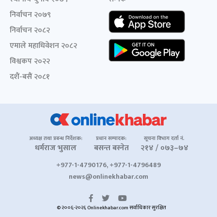
निर्वाचन २०७९
निर्वाचन २०८२
एमाले महाधिवेशन २०८२
विश्वकप २०२२
दशैं-बसैं २०८१
अध्यक्ष तथा प्रबन्ध निर्देशक:
प्रधान सम्पादक:
सूचना विभाग दर्ता नं.
धर्मराज भुसाल
बसन्त बस्नेत
२१४ / ०७३–७४
+977-1-4790176, +977-1-4796489
news@onlinekhabar.com
© २००६-२०२६ Onlinekhabar.com सर्वाधिकार सुरक्षित