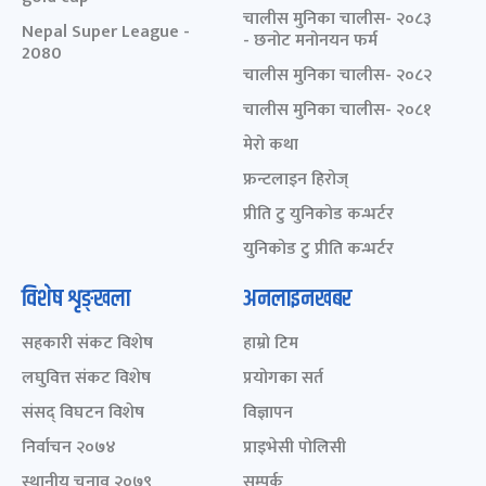
चालीस मुनिका चालीस- २०८३
Nepal Super League -
- छनोट मनोनयन फर्म
2080
चालीस मुनिका चालीस- २०८२
चालीस मुनिका चालीस- २०८१
मेरो कथा
फ्रन्टलाइन हिरोज्
प्रीति टु युनिकोड कन्भर्टर
युनिकोड टु प्रीति कन्भर्टर
विशेष शृङ्खला
अनलाइनखबर
सहकारी संकट विशेष
हाम्रो टिम
लघुवित्त संकट विशेष
प्रयोगका सर्त
संसद् विघटन विशेष
विज्ञापन
निर्वाचन २०७४
प्राइभेसी पोलिसी
स्थानीय चुनाव २०७९
सम्पर्क