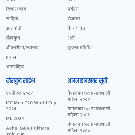
विचार/ब्लग
पर्यटन
साहित्य
रोजगार
अन्तर्वार्ता
बैंक / वित्त
खेलकुद़़
अटो
जीवनशैली/स्वास्थ्य
सूचना-प्रविधि
प्रवास
अन्तर्राष्ट्रिय
खेलकुद लाईभ
अनलाइनखबर सूची
एनपीएल २०८१
नेपालका ५० प्रभावशाली
महिला २०८२
ICC Men T20 World Cup
2024
नेपालका ५० प्रभावशाली
महिला २०८१
IPL 2024
नेपालका ५० प्रभावशाली
Aaha RARA Pokhara
महिला २०८०
gold cup