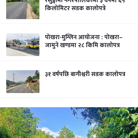
रेसुङ्गामा नगरपालिकामा ३ वर्षमा ६५
किलोमिटर सडक कालोपत्रे
पोखरा-मुग्लिन आयोजना : पोखरा–
जामुने खण्डमा २८ किमि कालोपत्र
३१ वर्षपछि बागीश्वरी सडक कालोपत्र