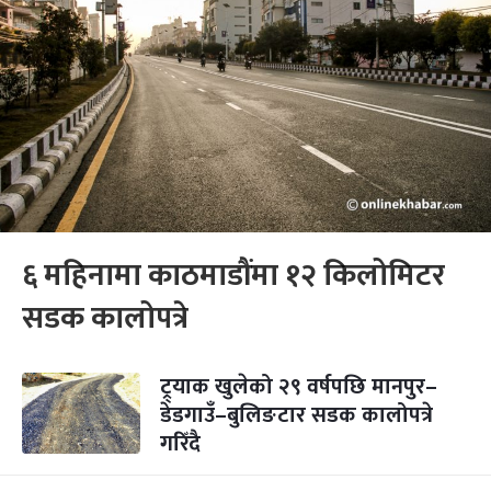
६ महिनामा काठमाडौंमा १२ किलोमिटर
सडक कालोपत्रे
ट्र्याक खुलेको २९ वर्षपछि मानपुर–
डेडगाउँ–बुलिङटार सडक कालोपत्रे
गरिँदै