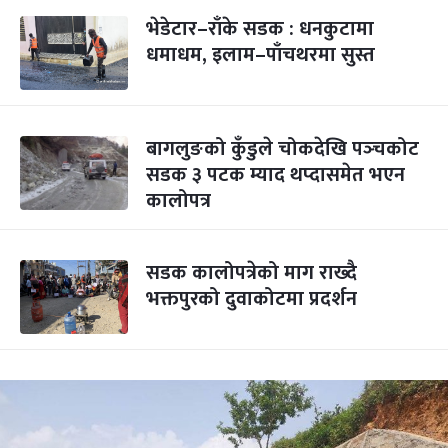
भेडेटार–राँके सडक : धनकुटामा
धमाधम, इलाम–पाँचथरमा सुस्त
बागलुङको कुँडुले चोकदेखि पञ्‍चकोट
सडक ३ पटक म्याद थप्दासमेत भएन
कालोपत्र
सडक कालोपत्रेको माग राख्दै
भक्तपुरको दुवाकोटमा प्रदर्शन