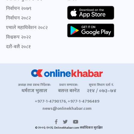
निर्वाचन २०७९
निर्वाचन २०८२
एमाले महाधिवेशन २०८२
विश्वकप २०२२
दशैं-बसैं २०८१
अध्यक्ष तथा प्रबन्ध निर्देशक:
प्रधान सम्पादक:
सूचना विभाग दर्ता नं.
धर्मराज भुसाल
बसन्त बस्नेत
२१४ / ०७३–७४
+977-1-4790176, +977-1-4796489
news@onlinekhabar.com
© २००६-२०२६ Onlinekhabar.com सर्वाधिकार सुरक्षित