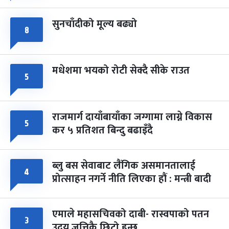
सुनचाँदीको मूल्य बढ्यो
८
मधेशमा भयको रोटी सेक्दै सीके राउत
५
राजमार्ग दायाँबायाँका जग्गामा लाग्ने विकास
५
कर ५ प्रतिशत बिन्दु बढाइँदै
ब्लु बस सेवाबाट लैंगिक असमानतालाई
४
प्रोत्साहन नगर्ने नीति लिएका हौं : मन्त्री बादी
एमाले महासचिवको दाबी- रास्वपाको पतन
३
उदय जत्तिकै छिटो हुन्छ