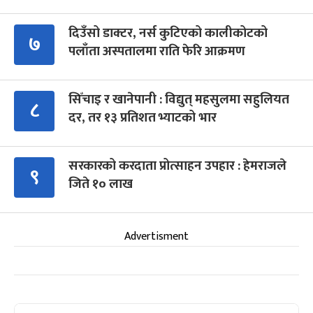
दिउँसो डाक्टर, नर्स कुटिएको कालीकोटको
७
पलाँता अस्पतालमा राति फेरि आक्रमण
सिँचाइ र खानेपानी : विद्युत् महसुलमा सहुलियत
८
दर, तर १३ प्रतिशत भ्याटको भार
सरकारको करदाता प्रोत्साहन उपहार : हेमराजले
९
जिते १० लाख
Advertisment