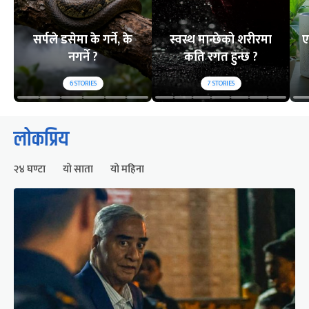
सर्पले डसेमा के गर्ने, के
स्वस्थ मान्छेको शरीरमा
ए
नगर्ने ?
कति रगत हुन्छ ?
6
STORIES
7
STORIES
लोकप्रिय
२४ घण्टा
यो साता
यो महिना