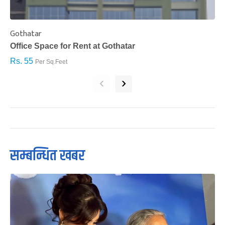
Gothatar
S
Office Space for Rent at Gothatar
H
Rs. 55
R
Per Sq.Feet
‹
›
सम्बन्धित खबर