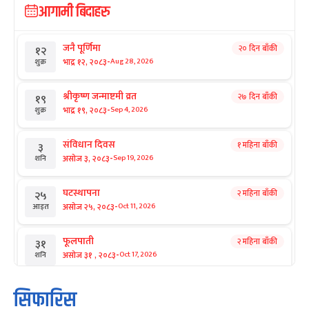
आगामी बिदाहरु
जनै पूर्णिमा
२० दिन बाँकी
१२
-
भाद्र १२, २०८३
Aug 28, 2026
शुक्र
श्रीकृष्ण जन्माष्टमी व्रत
२७ दिन बाँकी
१९
-
भाद्र १९, २०८३
Sep 4, 2026
शुक्र
संविधान दिवस
१ महिना बाँकी
३
-
असोज ३, २०८३
Sep 19, 2026
शनि
घटस्थापना
२ महिना बाँकी
२५
-
असोज २५, २०८३
Oct 11, 2026
आइत
फूलपाती
२ महिना बाँकी
३१
-
असोज ३१ , २०८३
Oct 17, 2026
शनि
कार्तिक सङ्क्रान्ति
२ महिना बाँकी
१
सिफारिस
-
कार्तिक १, २०८३
Oct 18, 2026
आइत