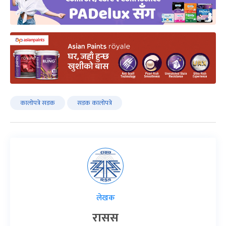
कालोपत्रे सडक
सडक कालोपत्रे
लेखक
रासस