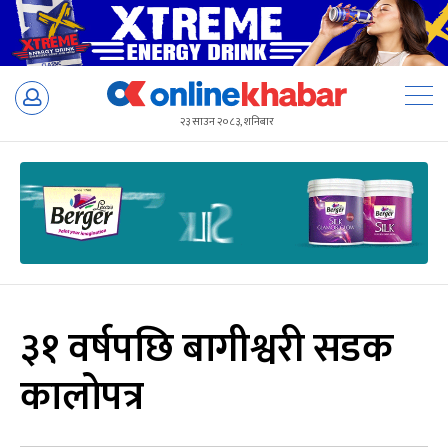
Skip
to
२३ साउन २०८३, शनिबार
content
३१ वर्षपछि बागीश्वरी सडक
कालोपत्र