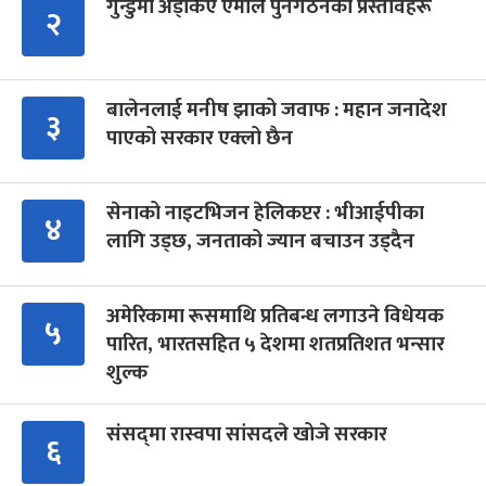
गुन्डुमा अड्किए एमाले पुनर्गठनका प्रस्तावहरू
२
बालेनलाई मनीष झाको जवाफ : महान जनादेश
३
पाएको सरकार एक्लो छैन
सेनाको नाइटभिजन हेलिकप्टर : भीआईपीका
४
लागि उड्छ, जनताको ज्यान बचाउन उड्दैन
अमेरिकामा रूसमाथि प्रतिबन्ध लगाउने विधेयक
५
पारित, भारतसहित ५ देशमा शतप्रतिशत भन्सार
शुल्क
संसद्‍मा रास्वपा सांसदले खोजे सरकार
६