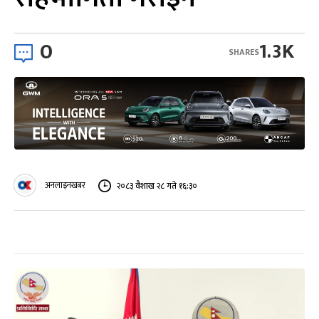
0
1.3K
SHARES
अनलाइनखबर
२०८३ वैशाख २८ गते १६:३०