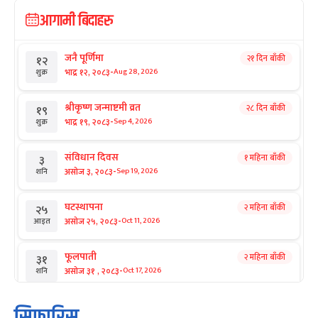
आगामी बिदाहरु
जनै पूर्णिमा
२१ दिन बाँकी
१२
-
भाद्र १२, २०८३
Aug 28, 2026
शुक्र
श्रीकृष्ण जन्माष्टमी व्रत
२८ दिन बाँकी
१९
-
भाद्र १९, २०८३
Sep 4, 2026
शुक्र
संविधान दिवस
१ महिना बाँकी
३
-
असोज ३, २०८३
Sep 19, 2026
शनि
घटस्थापना
२ महिना बाँकी
२५
-
असोज २५, २०८३
Oct 11, 2026
आइत
फूलपाती
२ महिना बाँकी
३१
-
असोज ३१ , २०८३
Oct 17, 2026
शनि
कार्तिक सङ्क्रान्ति
२ महिना बाँकी
१
सिफारिस