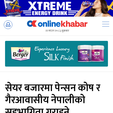
Skip
to
२२ साउन २०८३, शुक्रबार
content
सेयर बजारमा पेन्सन कोष र
गैरआवासीय नेपालीको
सहभागिता गराइने