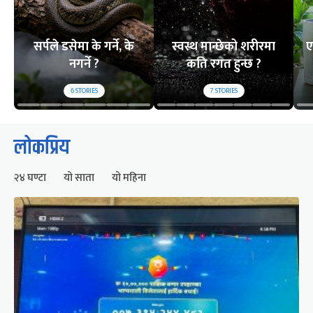
सर्पले डसेमा के गर्ने, के
स्वस्थ मान्छेको शरीरमा
ए
नगर्ने ?
कति रगत हुन्छ ?
6
STORIES
7
STORIES
लोकप्रिय
२४ घण्टा
यो साता
यो महिना