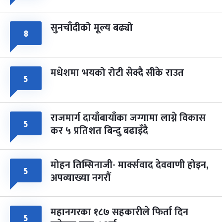
सुनचाँदीको मूल्य बढ्यो
८
मधेशमा भयको रोटी सेक्दै सीके राउत
५
राजमार्ग दायाँबायाँका जग्गामा लाग्ने विकास
५
कर ५ प्रतिशत बिन्दु बढाइँदै
मोहन तिम्सिनाजी- मार्क्सवाद देववाणी होइन,
५
अपव्याख्या नगरौं
महानगरका १८७ सहकारीले फिर्ता दिन
५