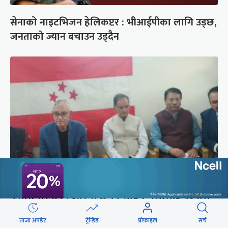
सेनाको नाइटभिजन हेलिकप्टर : भीआईपीका लागि उड्छ,
जनताको ज्यान बचाउन उड्दैन
कांग्रेस संस्थापन इतर समूहको राष्ट्रिय भेलालाई देउवाले
सम्बोधन गर्ने
ताजा अपडेट
ट्रेन्डिङ
प्रोफाइल
सर्च