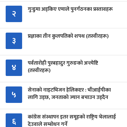
गुन्डुमा अड्किए एमाले पुनर्गठनका प्रस्तावहरू
२
प्रज्ञाका तीन कुलपतिको शपथ (तस्वीरहरू)
३
पर्वतारोही पुरबहादुर गुरुङको अन्त्येष्टि
४
(तस्वीरहरू)
सेनाको नाइटभिजन हेलिकप्टर : भीआईपीका
५
लागि उड्छ, जनताको ज्यान बचाउन उड्दैन
कांग्रेस संस्थापन इतर समूहको राष्ट्रिय भेलालाई
६
देउवाले सम्बोधन गर्ने