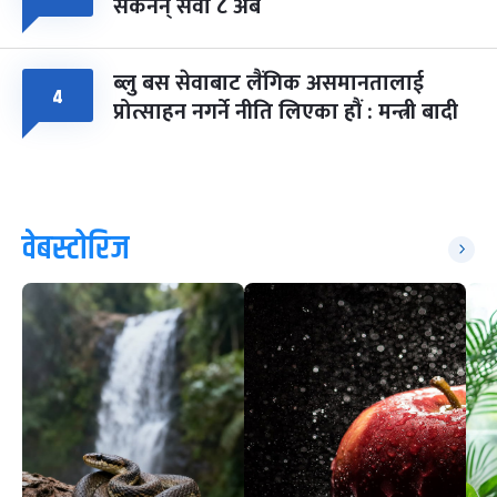
सकेनन् सवा ८ अर्ब
ब्लु बस सेवाबाट लैंगिक असमानतालाई
४
प्रोत्साहन नगर्ने नीति लिएका हौं : मन्त्री बादी
वेबस्टोरिज