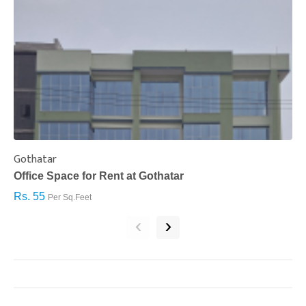
Gothatar
S
Office Space for Rent at Gothatar
H
Rs. 55
R
Per Sq.Feet
‹
›