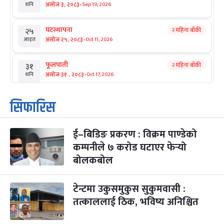
-
असोज ३, २०८३
Sep 19, 2026
शनि
घटस्थापना
२ महिना बाँकी
२५
-
असोज २५, २०८३
Oct 11, 2026
आइत
फूलपाती
२ महिना बाँकी
३१
-
असोज ३१ , २०८३
Oct 17, 2026
शनि
कार्तिक सङ्क्रान्ति
२ महिना बाँकी
१
सिफारिस
-
कार्तिक १, २०८३
Oct 18, 2026
आइत
ई–बिडिङ प्रकरण : विक्रम पाण्डेको
महानवमी
२ महिना बाँकी
३
-
कम्पनीले ७ करोड घटाएर फेर्‍यो
कार्तिक ३, २०८३
Oct 20, 2026
मंगल
बोलकबोल
विजयादशमी
२ महिना बाँकी
४
-
कार्तिक ४, २०८३
Oct 21, 2026
बुध
टेन्टमा उकुसमुकुस सुकुमवासी :
तत्काललाई ठिक, भविष्य अनिश्चित
पापा‌ङ्कुशा एकादशी व्रत
२ महिना बाँकी
५
-
कार्तिक ५, २०८३
Oct 22, 2026
बिहि