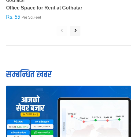
Gothatar
S
Office Space for Rent at Gothatar
H
Rs. 55
R
Per Sq.Feet
‹
›
सम्बन्धित खबर