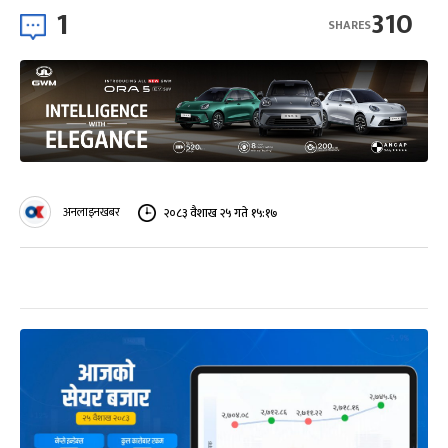
1
310
SHARES
अनलाइनखबर
२०८३ वैशाख २५ गते १५:१७