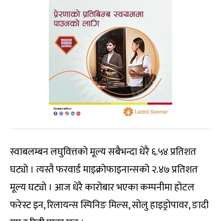
स्वाबलम्बन लघुवित्तको मूल्य सबैभन्दा धेरै ६.५४ प्रतिशत
घट्यो । त्यस्तै फरवार्ड माइक्रोफाइनान्सको २.४७ प्रतिशत
मूल्य घट्यो । आज धेरै कारोबार भएका कम्पनीमा होटल
फरेस्ट इन, रिलायन्स स्पिनिङ मिल्स, सोलु हाइड्रोपावर, ङादी