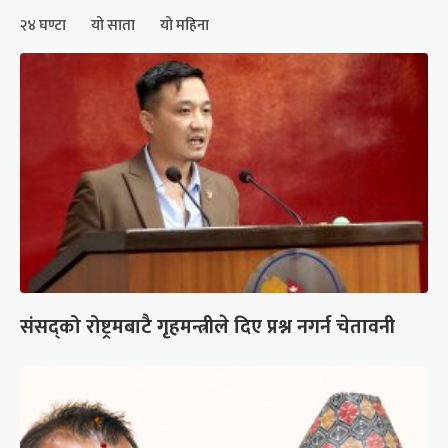
२४ घण्टा
यो साता
यो महिना
संसद्को रोष्ट्रमबाटै गृहमन्त्रीले दिए प्रश्न नगर्न चेतावनी