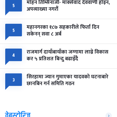
मोहन तिम्सिनाजी- मार्क्सवाद देववाणी होइन,
५
अपव्याख्या नगरौं
महानगरका १८७ सहकारीले फिर्ता दिन
५
सकेनन् सवा ८ अर्ब
राजमार्ग दायाँबायाँका जग्गामा लाग्ने विकास
४
कर ५ प्रतिशत बिन्दु बढाइँदै
सिरहामा ज्यान गुमाएका यादवको घटनाबारे
३
छानबिन गर्न समिति गठन
वेबस्टोरिज