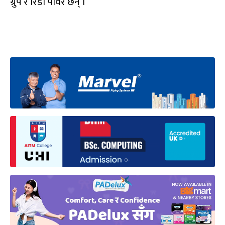
ग्रुप र रिडी पावर छन् ।