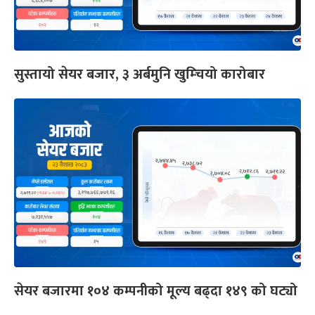
सुस्तायो सेयर बजार, ३ अर्बमुनि खुम्चियो कारोबार
सेयर बजारमा १०४ कम्पनीको मूल्य बढ्दा १४९ को घट्यो