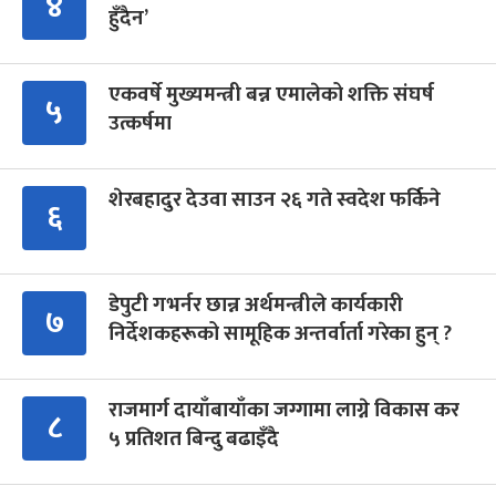
४
हुँदैन’
एकवर्षे मुख्यमन्त्री बन्न एमालेको शक्ति संघर्ष
५
उत्कर्षमा
शेरबहादुर देउवा साउन २६ गते स्वदेश फर्किने
६
डेपुटी गभर्नर छान्न अर्थमन्त्रीले कार्यकारी
७
निर्देशकहरूको सामूहिक अन्तर्वार्ता गरेका हुन् ?
राजमार्ग दायाँबायाँका जग्गामा लाग्ने विकास कर
८
५ प्रतिशत बिन्दु बढाइँदै