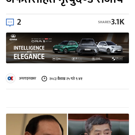
2
3.1K
SHARES
अनलाइनखबर
२०८३ वैशाख २५ गते ९:४१