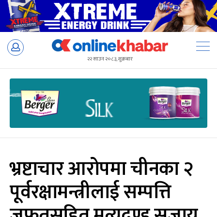
Skip
to
२२ साउन २०८३, शुक्रबार
content
भ्रष्टाचार आरोपमा चीनका २
पूर्वरक्षामन्त्रीलाई सम्पत्ति
जफतसहित मृत्युदण्ड सजाय