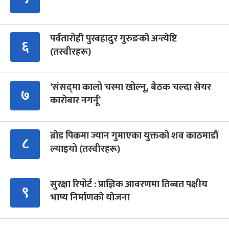
पर्वतारोही पुरबहादुर गुरुङको अन्त्येष्टि
६
(तस्वीरहरू)
‘संसद्‍मा कालो चस्मा खोल्नू, बैठक चल्दा सेयर
७
कारोबार नगर्नू’
ब्रोड पिकमा ज्यान गुमाएका युक्तको शव काठमाडौं
८
ल्याइयो (तस्वीरहरू)
सुरक्षा रिपोर्ट : प्राज्ञिक आवरणमा तिब्बत पक्षीय
९
भाष्य निर्माणको योजना