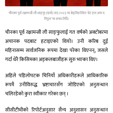
चीनका पूर्व रक्षामन्त्री ली शाङ्फु (दायाँ) सन् २०२३ मा बेइजिङस्थित ‘ग्रेट हल अफ द
पिपुल’ मा शपथ लिँदै।
चीनका पूर्व रक्षामन्त्री ली साङ्फुलाई गत वर्षको अक्टोबरमा
अचानक पदबाट हटाइएको थियो। उनी करिब दुई
महिनासम्म सार्वजनिक रूपमा देखा परेका थिएनन्, जसले
गर्दा धेरै किसिमका अड्कलबाजीहरू सुरु भएका थिए।
अहिले पहिलोपटक चिनियाँ अधिकारीहरूले आधिकारिक
रूपमै उनीविरुद्ध भ्रष्टाचारसँग जोडिएको अनुसन्धान
चलिरहेको कुरा स्वीकार गरेका छन् ।
सीसीटीभीको रिपोर्टअनुसार सैन्य अनुशासन अनुसन्धान