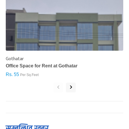
Gothatar
S
Office Space for Rent at Gothatar
H
Rs. 55
R
Per Sq.Feet
‹
›
सम्बन्धित खबर