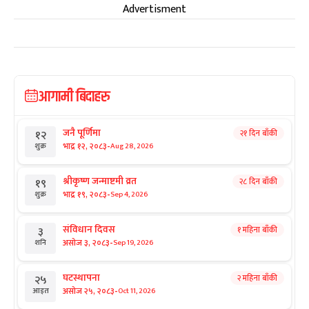
Advertisment
आगामी बिदाहरु
जनै पूर्णिमा
२१ दिन बाँकी
१२
-
भाद्र १२, २०८३
Aug 28, 2026
शुक्र
श्रीकृष्ण जन्माष्टमी व्रत
२८ दिन बाँकी
१९
-
भाद्र १९, २०८३
Sep 4, 2026
शुक्र
संविधान दिवस
१ महिना बाँकी
३
-
असोज ३, २०८३
Sep 19, 2026
शनि
घटस्थापना
२ महिना बाँकी
२५
-
असोज २५, २०८३
Oct 11, 2026
आइत