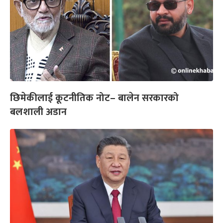
छिमेकीलाई कूटनीतिक नोट– बालेन सरकारको
बलशाली अडान