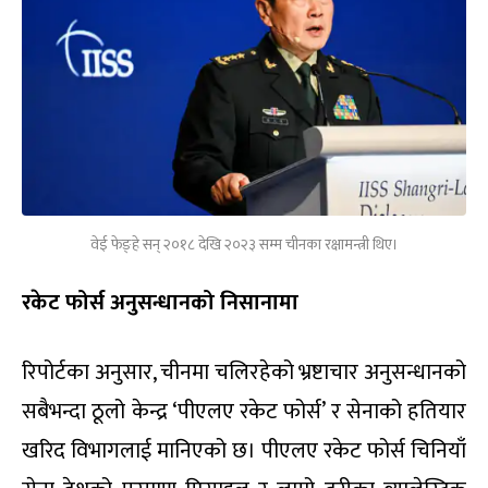
वेई फेङ्हे सन् २०१८ देखि २०२३ सम्म चीनका रक्षामन्त्री थिए।
रकेट फोर्स अनुसन्धानको निसानामा
रिपोर्टका अनुसार, चीनमा चलिरहेको भ्रष्टाचार अनुसन्धानको
सबैभन्दा ठूलो केन्द्र ‘पीएलए रकेट फोर्स’ र सेनाको हतियार
खरिद विभागलाई मानिएको छ। पीएलए रकेट फोर्स चिनियाँ