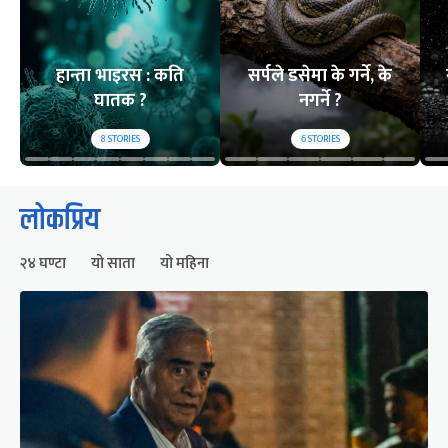
हान्ता भाइरस : कति
सर्पले डसेमा के गर्ने, के
घातक ?
नगर्ने ?
8
STORIES
6
STORIES
लोकप्रिय
२४ घण्टा
यो साता
यो महिना