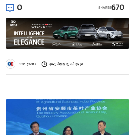
0
670
SHARES
अनलाइनखबर
२०८३ वैशाख १३ गते १५:३०