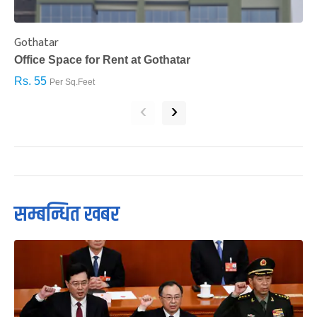
Gothatar
S
Office Space for Rent at Gothatar
H
Rs. 55
R
Per Sq.Feet
‹
›
सम्बन्धित खबर