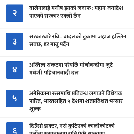
बालेनलाई मनीष झाको जवाफ : महान जनादेश
२
पाएको सरकार एक्लो छैन
सरकारबारे रवि– बादलको टुक्रामा जहाज हल्लिन
३
सक्छ, डर मान्नु पर्दैन
अस्तित्व संकटमा परेपछि मोर्चाबन्दीमा जुटे
४
मधेशी-पहिचानवादी दल
अमेरिकामा रूसमाथि प्रतिबन्ध लगाउने विधेयक
५
पारित, भारतसहित ५ देशमा शतप्रतिशत भन्सार
शुल्क
दिउँसो डाक्टर, नर्स कुटिएको कालीकोटको
६
पलाँता अस्पतालमा राति फेरि आक्रमण