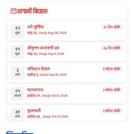
आगामी बिदाहरु
जनै पूर्णिमा
२० दिन बाँकी
१२
-
भाद्र १२, २०८३
Aug 28, 2026
शुक्र
श्रीकृष्ण जन्माष्टमी व्रत
२७ दिन बाँकी
१९
-
भाद्र १९, २०८३
Sep 4, 2026
शुक्र
संविधान दिवस
१ महिना बाँकी
३
-
असोज ३, २०८३
Sep 19, 2026
शनि
घटस्थापना
२ महिना बाँकी
२५
-
असोज २५, २०८३
Oct 11, 2026
आइत
फूलपाती
२ महिना बाँकी
३१
-
असोज ३१ , २०८३
Oct 17, 2026
शनि
कार्तिक सङ्क्रान्ति
२ महिना बाँकी
१