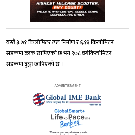
यस्तै ३.७१ किलोमिटर ढल निर्माण र ६.१३ किलोमिटर
सडकमा ब्लक छापिएको छ भने ९७८ वर्गकिलोमिटर
सडकमा ढुङ्गा छापिएको छ ।