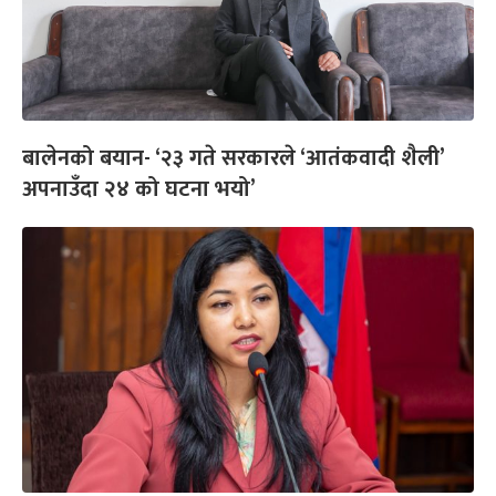
बालेनको बयान- ‘२३ गते सरकारले ‘आतंकवादी शैली’
अपनाउँदा २४ को घटना भयो’