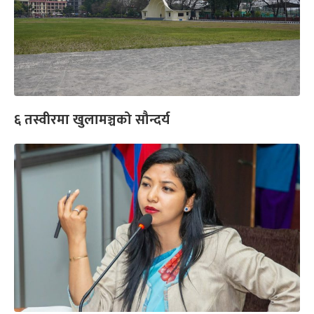
६ तस्वीरमा खुलामञ्चको सौन्दर्य