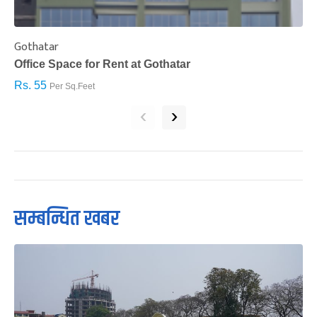
Gothatar
S
Office Space for Rent at Gothatar
H
Rs. 55
R
Per Sq.Feet
‹
›
सम्बन्धित खबर