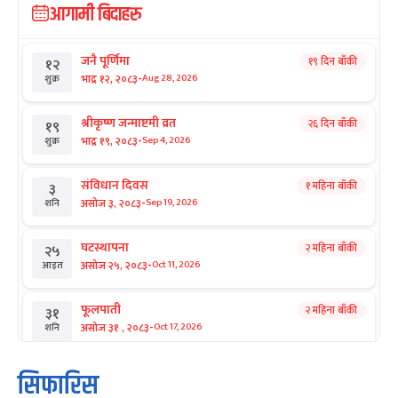
आगामी बिदाहरु
जनै पूर्णिमा
१९ दिन बाँकी
१२
-
भाद्र १२, २०८३
Aug 28, 2026
शुक्र
श्रीकृष्ण जन्माष्टमी व्रत
२६ दिन बाँकी
१९
-
भाद्र १९, २०८३
Sep 4, 2026
शुक्र
संविधान दिवस
१ महिना बाँकी
३
-
असोज ३, २०८३
Sep 19, 2026
शनि
घटस्थापना
२ महिना बाँकी
२५
-
असोज २५, २०८३
Oct 11, 2026
आइत
फूलपाती
२ महिना बाँकी
३१
-
असोज ३१ , २०८३
Oct 17, 2026
शनि
कार्तिक सङ्क्रान्ति
२ महिना बाँकी
१
सिफारिस
-
कार्तिक १, २०८३
Oct 18, 2026
आइत