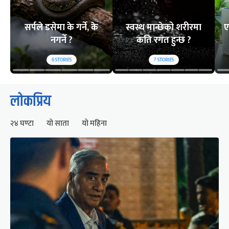
सर्पले डसेमा के गर्ने, के
स्वस्थ मान्छेको शरीरमा
ए
नगर्ने ?
कति रगत हुन्छ ?
6
STORIES
7
STORIES
लोकप्रिय
२४ घण्टा
यो साता
यो महिना