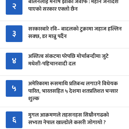
बालेनलाई मनीष झाको जवाफ : महान जनादेश
२
पाएको सरकार एक्लो छैन
सरकारबारे रवि– बादलको टुक्रामा जहाज हल्लिन
३
सक्छ, डर मान्नु पर्दैन
अस्तित्व संकटमा परेपछि मोर्चाबन्दीमा जुटे
४
मधेशी-पहिचानवादी दल
अमेरिकामा रूसमाथि प्रतिबन्ध लगाउने विधेयक
५
पारित, भारतसहित ५ देशमा शतप्रतिशत भन्सार
शुल्क
मुगल आक्रमणले तहसनहस सिम्रौनगढको
६
सभ्यता नेपाल खाल्डोले कसरी जोगायो ?