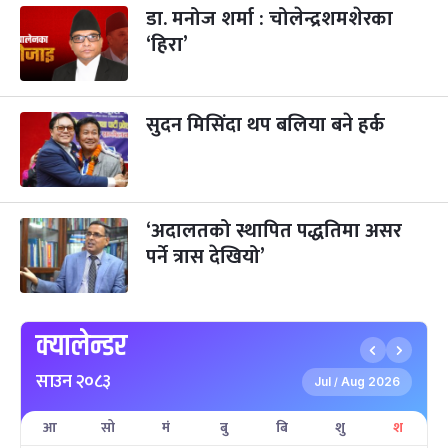
भाइटीका
डा. मनोज शर्मा : चोलेन्द्रशमशेरका
३ महिना बाँकी
२५
-
कार्तिक २५, २०८३
Nov 11, 2026
बुध
‘हिरा’
छठपर्व
३ महिना बाँकी
२९
-
कार्तिक २९, २०८३
Nov 15, 2026
आइत
सुदन मिसिंदा थप बलिया बने हर्क
क्रिसमस डे
४ महिना बाँकी
१०
-
पौष १०, २०८३
Dec 25, 2026
शुक्र
तमुल्होछार
४ महिना बाँकी
१५
‘अदालतको स्थापित पद्धतिमा असर
-
पौष १५, २०८३
Dec 30, 2026
बुध
पर्ने त्रास देखियो’
पृथ्वी जयन्ती
५ महिना बाँकी
२७
-
पौष २७, २०८३
Jan 11, 2027
सोम
क्यालेन्डर
माघे सङ्क्रान्ति
५ महिना बाँकी
१
साउन २०८३
-
माघ १, २०८३
Jan 15, 2027
शुक्र
Jul
Aug 2026
/
आ
सो
मं
बु
बि
शु
श
सहिद दिवस
५ महिना बाँकी
१६