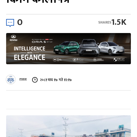
0
1.5K
SHARES
रासस
२०८१ माघ १७ गते १२:१७