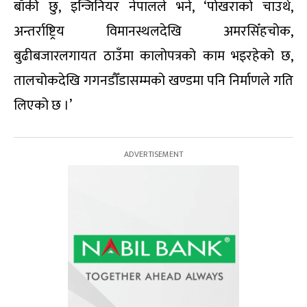
बाँकी छु, इन्जिनियर नेपालले भने, ‘पोखराको चाउथे,
अन्तर्राष्ट्रिय विमानस्थलदेखि अमरसिँहचोक,
बुढीबजारलगायत ठाउँमा कालोपत्रको काम भइरहेको छ,
तालचोकदेखि गगनडौँडासम्मको खण्डमा पनि निर्माणले गति
लिएको छ ।’