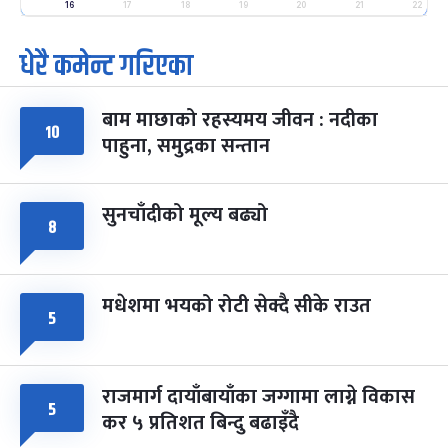
-
फाल्गुन २५, २०८३
Mar 9, 2027
मंगल
16
17
18
19
20
21
22
धेरै कमेन्ट गरिएका
पूर्णिमा व्रत
७ महिना बाँकी
७
-
चैत्र ७, २०८३
Mar 21, 2027
आइत
बाम माछाको रहस्यमय जीवन : नदीका
फागुपूर्णिमा
१०
७ महिना बाँकी
८
पाहुना, समुद्रका सन्तान
-
चैत्र ८, २०८३
Mar 22, 2027
सोम
सुनचाँदीको मूल्य बढ्यो
८
मधेशमा भयको रोटी सेक्दै सीके राउत
५
राजमार्ग दायाँबायाँका जग्गामा लाग्ने विकास
५
कर ५ प्रतिशत बिन्दु बढाइँदै