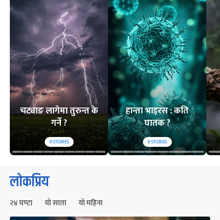
चट्याङ लागेमा तुरुन्त के
हान्ता भाइरस : कति
गर्ने ?
घातक ?
9
STORIES
8
STORIES
लोकप्रिय
२४ घण्टा
यो साता
यो महिना