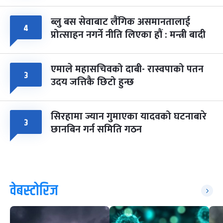
ब्लु बस सेवाबाट लैंगिक असमानतालाई
४
प्रोत्साहन नगर्ने नीति लिएका हौं : मन्त्री बादी
एमाले महासचिवको दाबी- रास्वपाको पतन
३
उदय जत्तिकै छिटो हुन्छ
सिरहामा ज्यान गुमाएका यादवको घटनाबारे
३
छानबिन गर्न समिति गठन
वेबस्टोरिज