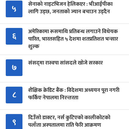
सेनाको नाइटभिजन हेलिकप्टर : भीआईपीका
५
लागि उड्छ, जनताको ज्यान बचाउन उड्दैन
अमेरिकामा रूसमाथि प्रतिबन्ध लगाउने विधेयक
६
पारित, भारतसहित ५ देशमा शतप्रतिशत भन्सार
शुल्क
संसद्‍मा रास्वपा सांसदले खोजे सरकार
७
शैक्षिक क्रेडिट बैंक : विदेशमा अध्ययन पूरा नगरी
८
फर्किए नेपालमा निरन्तरता
दिउँसो डाक्टर, नर्स कुटिएको कालीकोटको
९
पलाँता अस्पतालमा राति फेरि आक्रमण