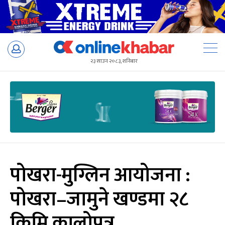
Skip
to
२३ साउन २०८३, शनिबार
content
पोखरा-मुग्लिन आयोजना :
पोखरा–जामुने खण्डमा २८
किमि कालोपत्र