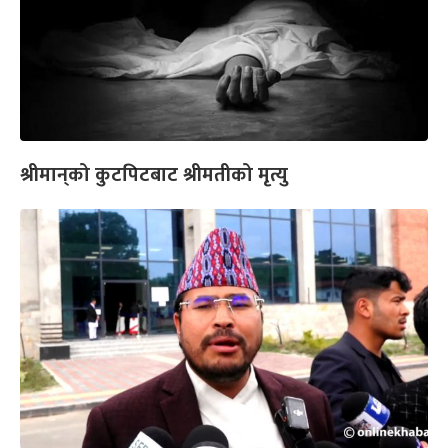
श्रीमान‍्‍को कुटपिटबाट श्रीमतीको मृत्यु