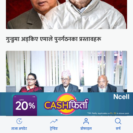
गुन्डुमा अड्किए एमाले पुनर्गठनका प्रस्तावहरू
ताजा अपडेट
ट्रेन्डिङ
प्रोफाइल
सर्च
प्रज्ञाका तीन कुलपतिको शपथ (तस्वीरहरू)