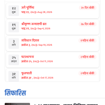
जनै पूर्णिमा
२० दिन बाँकी
१२
-
भाद्र १२, २०८३
Aug 28, 2026
शुक्र
श्रीकृष्ण जन्माष्टमी व्रत
२७ दिन बाँकी
१९
-
भाद्र १९, २०८३
Sep 4, 2026
शुक्र
संविधान दिवस
१ महिना बाँकी
३
-
असोज ३, २०८३
Sep 19, 2026
शनि
घटस्थापना
२ महिना बाँकी
२५
-
असोज २५, २०८३
Oct 11, 2026
आइत
फूलपाती
२ महिना बाँकी
३१
-
असोज ३१ , २०८३
Oct 17, 2026
शनि
कार्तिक सङ्क्रान्ति
२ महिना बाँकी
१
सिफारिस
-
कार्तिक १, २०८३
Oct 18, 2026
आइत