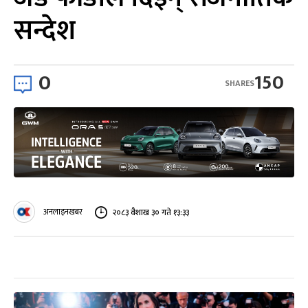
सन्देश
0
150
SHARES
अनलाइनखबर
२०८३ वैशाख ३० गते १३:३३