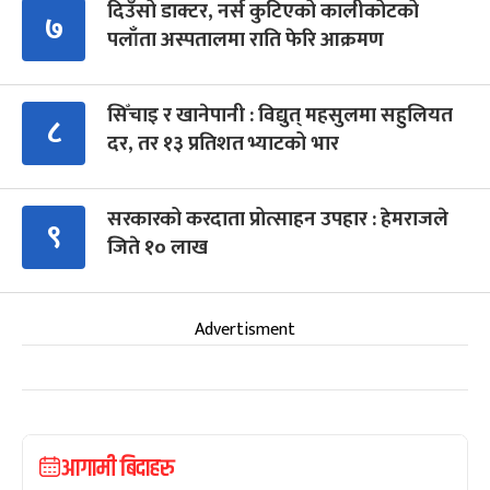
दिउँसो डाक्टर, नर्स कुटिएको कालीकोटको
७
पलाँता अस्पतालमा राति फेरि आक्रमण
सिँचाइ र खानेपानी : विद्युत् महसुलमा सहुलियत
८
दर, तर १३ प्रतिशत भ्याटको भार
सरकारको करदाता प्रोत्साहन उपहार : हेमराजले
९
जिते १० लाख
Advertisment
आगामी बिदाहरु