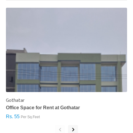
Gothatar
S
Office Space for Rent at Gothatar
H
Rs. 55
R
Per Sq.Feet
‹
›