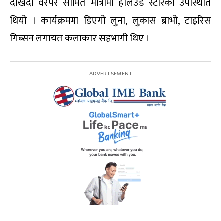
देखिँदा वरपर सीमित मात्रामा हलिउड स्टारको उपस्थिति
थियो । कार्यक्रममा डिएगो लुना, लुकास ब्राभो, टाइरिस
गिब्सन लगायत कलाकार सहभागी थिए ।