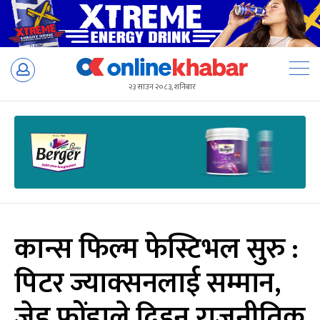
Skip
to
२३ साउन २०८३, शनिबार
content
कान्स फिल्म फेस्टिभल सुरु :
पिटर ज्याक्सनलाई सम्मान,
जेड फोंडाले दिइन् राजनीतिक