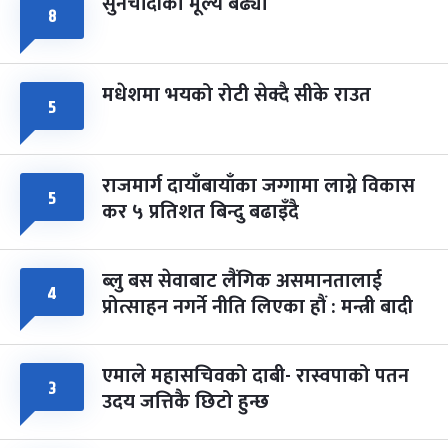
सुनचाँदीको मूल्य बढ्यो
८
मधेशमा भयको रोटी सेक्दै सीके राउत
५
राजमार्ग दायाँबायाँका जग्गामा लाग्ने विकास
५
कर ५ प्रतिशत बिन्दु बढाइँदै
ब्लु बस सेवाबाट लैंगिक असमानतालाई
४
प्रोत्साहन नगर्ने नीति लिएका हौं : मन्त्री बादी
एमाले महासचिवको दाबी- रास्वपाको पतन
३
उदय जत्तिकै छिटो हुन्छ