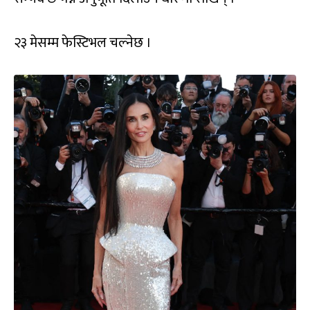
२३ मेसम्म फेस्टिभल चल्नेछ ।