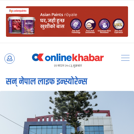
Skip
to
२२ साउन २०८३, शुक्रबार
content
सन् नेपाल लाइफ इन्स्योरेन्स