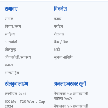
समाचार
बिजनेस
समाज
बजार
विचार/ब्लग
पर्यटन
साहित्य
रोजगार
अन्तर्वार्ता
बैंक / वित्त
खेलकुद़़
अटो
जीवनशैली/स्वास्थ्य
सूचना-प्रविधि
प्रवास
अन्तर्राष्ट्रिय
खेलकुद लाईभ
अनलाइनखबर सूची
एनपीएल २०८१
नेपालका ५० प्रभावशाली
महिला २०८२
ICC Men T20 World Cup
2024
नेपालका ५० प्रभावशाली