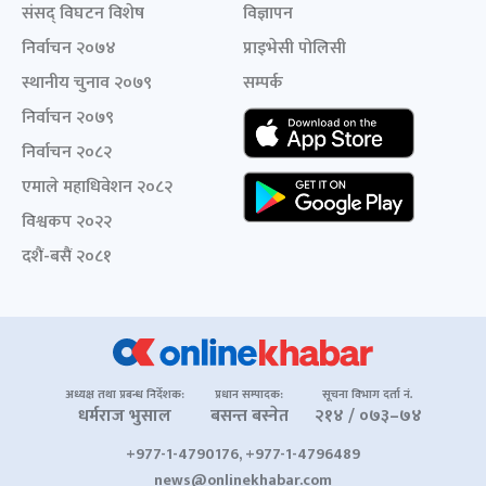
संसद् विघटन विशेष
विज्ञापन
निर्वाचन २०७४
प्राइभेसी पोलिसी
स्थानीय चुनाव २०७९
सम्पर्क
निर्वाचन २०७९
निर्वाचन २०८२
एमाले महाधिवेशन २०८२
विश्वकप २०२२
दशैं-बसैं २०८१
अध्यक्ष तथा प्रबन्ध निर्देशक:
प्रधान सम्पादक:
सूचना विभाग दर्ता नं.
धर्मराज भुसाल
बसन्त बस्नेत
२१४ / ०७३–७४
+977-1-4790176, +977-1-4796489
news@onlinekhabar.com