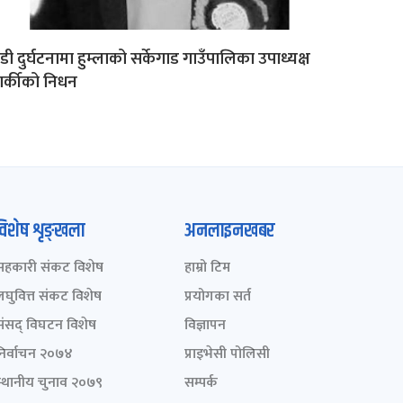
डी दुर्घटनामा हुम्लाको सर्केगाड गाउँपालिका उपाध्यक्ष
र्कीको निधन
विशेष शृङ्खला
अनलाइनखबर
सहकारी संकट विशेष
हाम्रो टिम
लघुवित्त संकट विशेष
प्रयोगका सर्त
संसद् विघटन विशेष
विज्ञापन
निर्वाचन २०७४
प्राइभेसी पोलिसी
स्थानीय चुनाव २०७९
सम्पर्क