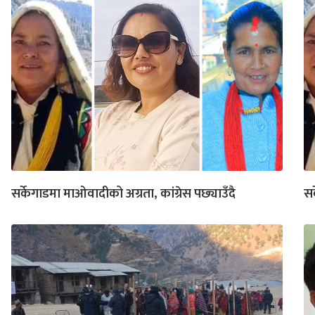
सर्केगाडमा माओवादीको अग्रता, कांग्रेस पछ्याउँदै
सर