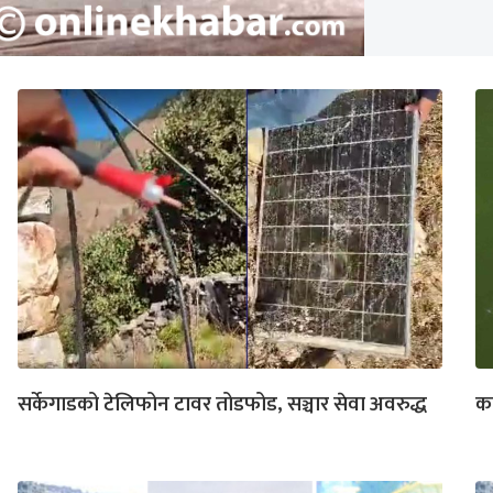
सर्केगाडको टेलिफोन टावर तोडफोड, सञ्चार सेवा अवरुद्ध
का