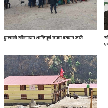
हुम्लाको सर्केगाडमा शान्तिपूर्ण रुपमा मतदान जारी
सर
एम