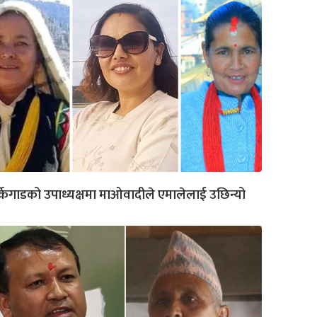
्केगाडको उपाध्यक्षमा माओवादीले एमालेलाई उछिन्यो