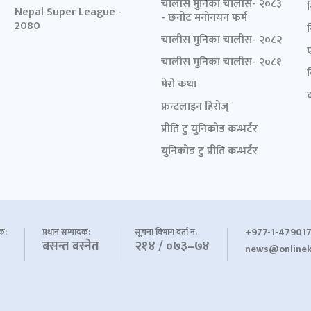
चालीस मुनिका चालीस- २०८३
Nepal Super League -
- छनोट मनोनयन फर्म
2080
चालीस मुनिका चालीस- २०८२
चालीस मुनिका चालीस- २०८१
मेरो कथा
द
फ्रन्टलाइन हिरोज्
प्रीति टु युनिकोड कन्भर्टर
युनिकोड टु प्रीति कन्भर्टर
+977-1-479017
शक:
प्रधान सम्पादक:
सूचना विभाग दर्ता नं.
बसन्त बस्नेत
२१४ / ०७३–७४
news@onlinek