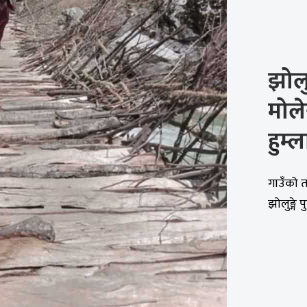
झोलु
मोले
हुम्
गाउँको 
झोलुङ्गे 