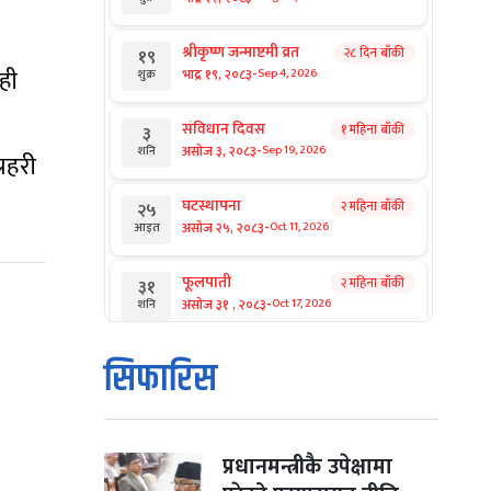
श्रीकृष्ण जन्माष्टमी व्रत
२८ दिन बाँकी
१९
-
ाही
भाद्र १९, २०८३
Sep 4, 2026
शुक्र
संविधान दिवस
१ महिना बाँकी
३
-
असोज ३, २०८३
Sep 19, 2026
शनि
्रहरी
घटस्थापना
२ महिना बाँकी
२५
-
असोज २५, २०८३
Oct 11, 2026
आइत
फूलपाती
२ महिना बाँकी
३१
-
असोज ३१ , २०८३
Oct 17, 2026
शनि
कार्तिक सङ्क्रान्ति
२ महिना बाँकी
१
सिफारिस
-
कार्तिक १, २०८३
Oct 18, 2026
आइत
महानवमी
२ महिना बाँकी
३
-
कार्तिक ३, २०८३
Oct 20, 2026
मंगल
प्रधानमन्त्रीकै उपेक्षामा