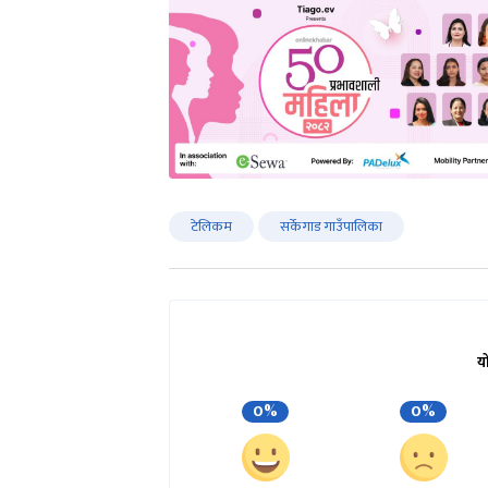
टेलिकम
सर्केगाड गाउँपालिका
य
0%
0%