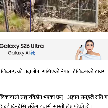
गाउँपालिका-५ को भदालीमा राखिएको नेपाल टेलिकमको टावर
ालिकावासी सञ्चारविहीन भएका छन् । अज्ञात समूहले राति 
ुई दिनदेखि सर्केगाडबासी सास्ती खेप्नु परेको हो ।