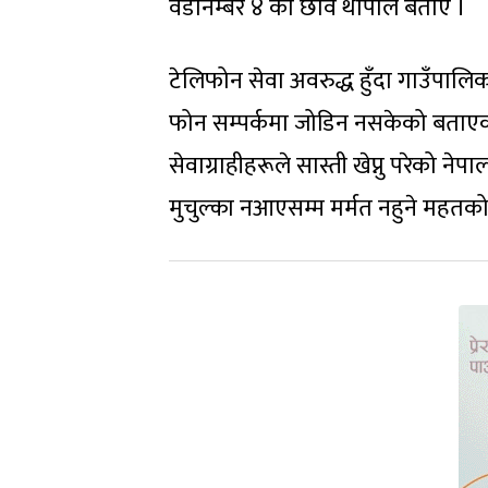
वडानम्बर ४ का छवि थापाले बताए ।
टेलिफोन सेवा अवरुद्ध हुँदा गाउँपालिका 
फोन सम्पर्कमा जोडिन नसकेको बताए
सेवाग्राहीहरूले सास्ती खेप्नु परेको 
मुचुल्का नआएसम्म मर्मत नहुने मह