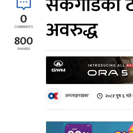
सर्केगाडको 
0
अवरुद्ध
COMMENTS
800
SHARES
अनलाइनखबर
२०८१ पुष ६ गते