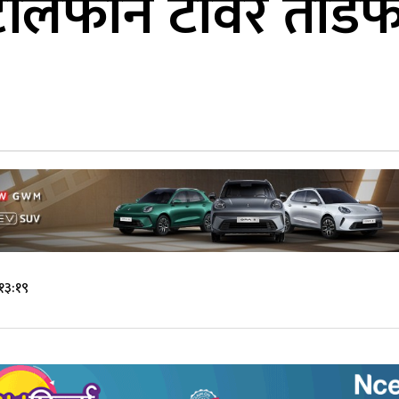
टेलिफोन टावर तोडफो
 १३:१९