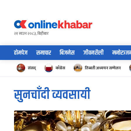
Skip
to
content
२१ साउन २०८३, बिहीबार
होमपेज
समाचार
बिजनेस
जीवनशैली
मनोरञ्ज
संसद्
काँग्रेस
तिब्बती अध्ययन सम्मेलन
सुनचाँदी व्यवसायी