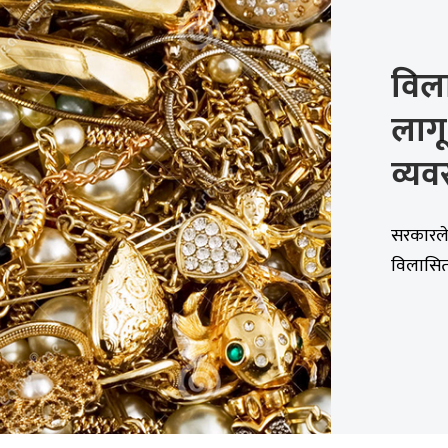
विल
लागू 
व्य
सरकारले
विलासित