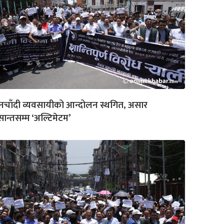
नचाँदी व्यवसायीको आन्दोलन स्थगित, असार
ान्तसम्म ‘अल्टिमेटम’