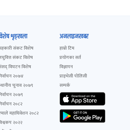
विशेष शृङ्खला
अनलाइनखबर
सहकारी संकट विशेष
हाम्रो टिम
लघुवित्त संकट विशेष
प्रयोगका सर्त
संसद् विघटन विशेष
विज्ञापन
निर्वाचन २०७४
प्राइभेसी पोलिसी
स्थानीय चुनाव २०७९
सम्पर्क
निर्वाचन २०७९
निर्वाचन २०८२
एमाले महाधिवेशन २०८२
विश्वकप २०२२