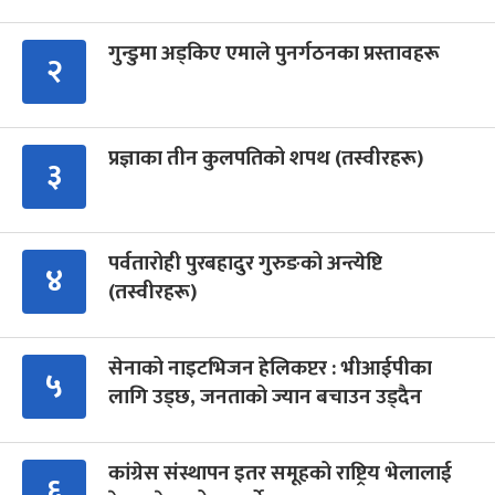
गुन्डुमा अड्किए एमाले पुनर्गठनका प्रस्तावहरू
२
प्रज्ञाका तीन कुलपतिको शपथ (तस्वीरहरू)
३
पर्वतारोही पुरबहादुर गुरुङको अन्त्येष्टि
४
(तस्वीरहरू)
सेनाको नाइटभिजन हेलिकप्टर : भीआईपीका
५
लागि उड्छ, जनताको ज्यान बचाउन उड्दैन
कांग्रेस संस्थापन इतर समूहको राष्ट्रिय भेलालाई
६