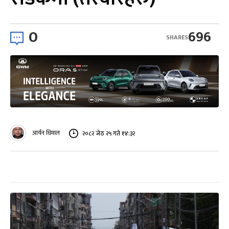
0
696
SHARES
आर्यन धिमाल
२०८२ जेठ २५ गते १४:३२