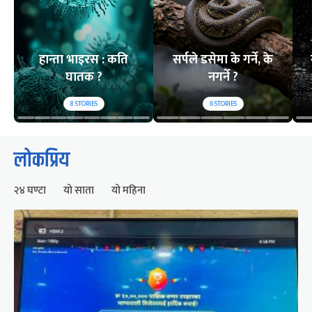
हान्ता भाइरस : कति
सर्पले डसेमा के गर्ने, के
घातक ?
नगर्ने ?
8
STORIES
6
STORIES
लोकप्रिय
२४ घण्टा
यो साता
यो महिना