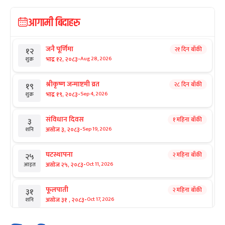
आगामी बिदाहरु
जनै पूर्णिमा
२१ दिन बाँकी
१२
-
भाद्र १२, २०८३
Aug 28, 2026
शुक्र
श्रीकृष्ण जन्माष्टमी व्रत
२८ दिन बाँकी
१९
-
भाद्र १९, २०८३
Sep 4, 2026
शुक्र
संविधान दिवस
१ महिना बाँकी
३
-
असोज ३, २०८३
Sep 19, 2026
शनि
घटस्थापना
२ महिना बाँकी
२५
-
असोज २५, २०८३
Oct 11, 2026
आइत
फूलपाती
२ महिना बाँकी
३१
-
असोज ३१ , २०८३
Oct 17, 2026
शनि
कार्तिक सङ्क्रान्ति