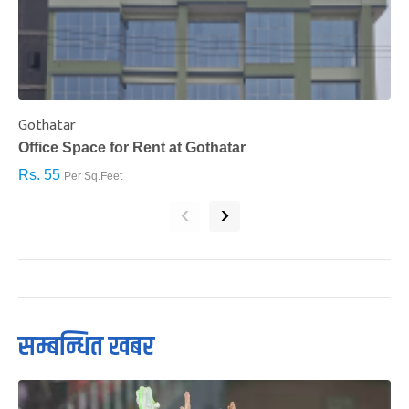
Gothatar
S
Office Space for Rent at Gothatar
H
Rs. 55
R
Per Sq.Feet
‹
›
सम्बन्धित खबर