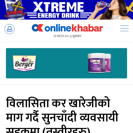
Skip
to
२२ साउन २०८३, शुक्रबार
content
विलासिता कर खारेजीको
माग गर्दै सुनचाँदी व्यवसायी
सडकमा (तस्वीरहरु)