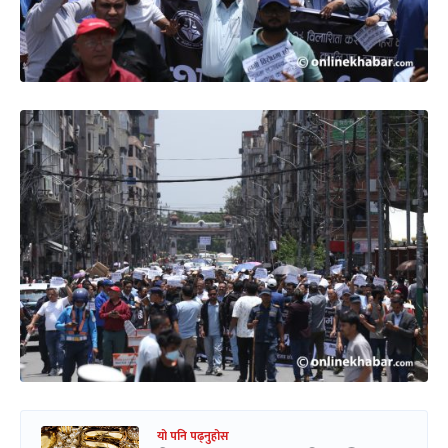
यो पनि पढ्नुहोस