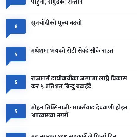
पाहुना, समुद्रका सन्तान
-
चैत्र ८, २०८३
Mar 22, 2027
सोम
सुनचाँदीको मूल्य बढ्यो
८
मधेशमा भयको रोटी सेक्दै सीके राउत
५
राजमार्ग दायाँबायाँका जग्गामा लाग्ने विकास
५
कर ५ प्रतिशत बिन्दु बढाइँदै
मोहन तिम्सिनाजी- मार्क्सवाद देववाणी होइन,
५
अपव्याख्या नगरौं
महानगरका १८७ सहकारीले फिर्ता दिन