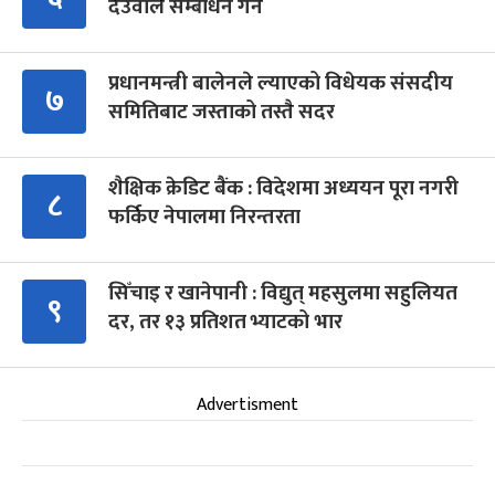
देउवाले सम्बोधन गर्ने
प्रधानमन्त्री बालेनले ल्याएको विधेयक संसदीय
७
समितिबाट जस्ताको तस्तै सदर
शैक्षिक क्रेडिट बैंक : विदेशमा अध्ययन पूरा नगरी
८
फर्किए नेपालमा निरन्तरता
सिँचाइ र खानेपानी : विद्युत् महसुलमा सहुलियत
९
दर, तर १३ प्रतिशत भ्याटको भार
Advertisment