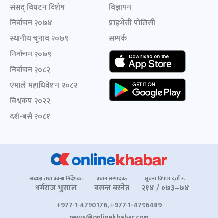
संसद् विघटन विशेष
विज्ञापन
निर्वाचन २०७४
प्राइभेसी पोलिसी
स्थानीय चुनाव २०७९
सम्पर्क
निर्वाचन २०७९
निर्वाचन २०८२
एमाले महाधिवेशन २०८२
विश्वकप २०२२
दशैं-बसैं २०८१
अध्यक्ष तथा प्रबन्ध निर्देशक:
प्रधान सम्पादक:
सूचना विभाग दर्ता नं.
धर्मराज भुसाल
बसन्त बस्नेत
२१४ / ०७३–७४
+977-1-4790176, +977-1-4796489
news@onlinekhabar.com