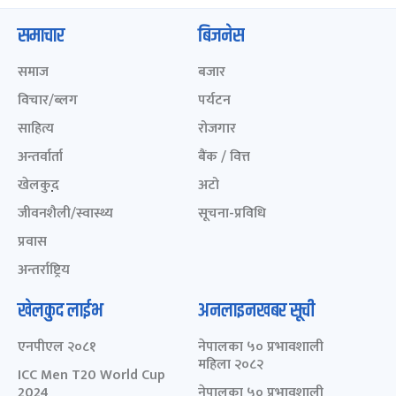
समाचार
बिजनेस
समाज
बजार
विचार/ब्लग
पर्यटन
साहित्य
रोजगार
अन्तर्वार्ता
बैंक / वित्त
खेलकुद़़
अटो
जीवनशैली/स्वास्थ्य
सूचना-प्रविधि
प्रवास
अन्तर्राष्ट्रिय
खेलकुद लाईभ
अनलाइनखबर सूची
एनपीएल २०८१
नेपालका ५० प्रभावशाली
महिला २०८२
ICC Men T20 World Cup
2024
नेपालका ५० प्रभावशाली