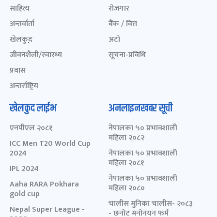
साहित्य
रोजगार
अन्तर्वार्ता
बैंक / वित्त
खेलकुद़़
अटो
जीवनशैली/स्वास्थ्य
सूचना-प्रविधि
प्रवास
अन्तर्राष्ट्रिय
खेलकुद लाईभ
अनलाइनखबर सूची
एनपीएल २०८१
नेपालका ५० प्रभावशाली
महिला २०८२
ICC Men T20 World Cup
2024
नेपालका ५० प्रभावशाली
महिला २०८१
IPL 2024
नेपालका ५० प्रभावशाली
Aaha RARA Pokhara
महिला २०८०
gold cup
चालीस मुनिका चालीस- २०८३
Nepal Super League -
- छनोट मनोनयन फर्म