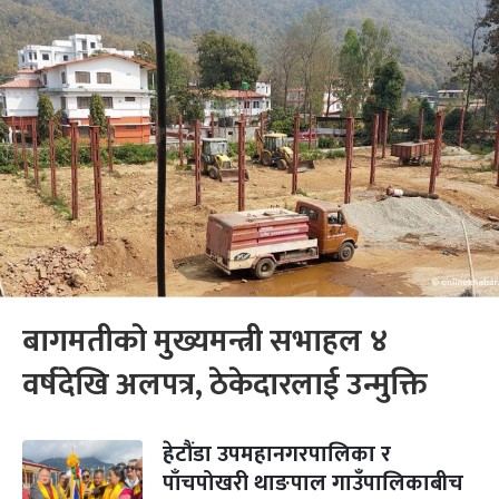
बागमतीकाे मुख्यमन्त्री सभाहल ४
वर्षदेखि अलपत्र, ठेकेदारलाई उन्मुक्ति
हेटौंडा उपमहानगरपालिका र
पाँचपोखरी थाङपाल गाउँपालिकाबीच