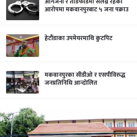
आगजनी र तोडफोडमा संलग्न रहेको
आरोपमा मकवानपुरबाट ५ जना पक्राउ
हेटौंडाका उपमेयरमाथि कुटपिट
मकवानपुरका सीडीओ र एसपीविरुद्ध
जनप्रतिनिधि आन्दोलित