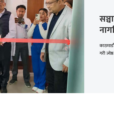
सञ्च
नाग
काठमाडौं 
गरी ज्ये