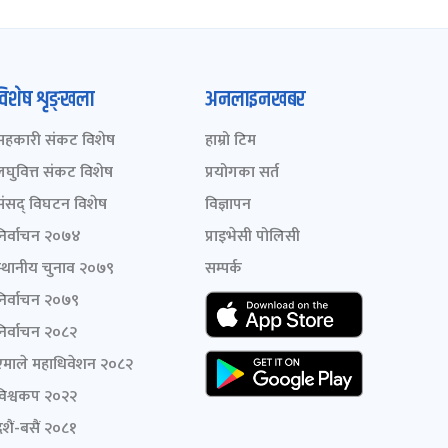
विशेष शृङ्खला
अनलाइनखबर
सहकारी संकट विशेष
हाम्रो टिम
लघुवित्त संकट विशेष
प्रयोगका सर्त
संसद् विघटन विशेष
विज्ञापन
निर्वाचन २०७४
प्राइभेसी पोलिसी
स्थानीय चुनाव २०७९
सम्पर्क
निर्वाचन २०७९
निर्वाचन २०८२
एमाले महाधिवेशन २०८२
विश्वकप २०२२
शैं-बसैं २०८१