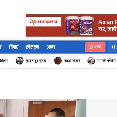
न
विचार
खेलकुद
अन्य
पात्रो
रतिष्ठान
पुरबहादुर गुरुङ
नाइट भिजन
नेपाली काँग्रेस