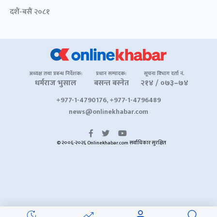
दशैं-बसैं २०८१
अध्यक्ष तथा प्रबन्ध निर्देशक:
प्रधान सम्पादक:
सूचना विभाग दर्ता नं.
धर्मराज भुसाल
बसन्त बस्नेत
२१४ / ०७३–७४
+977-1-4790176, +977-1-4796489
news@onlinekhabar.com
© २००६-२०२६ Onlinekhabar.com सर्वाधिकार सुरक्षित