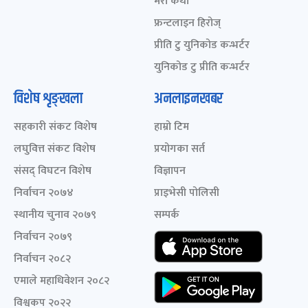
मेरो कथा
फ्रन्टलाइन हिरोज्
प्रीति टु युनिकोड कन्भर्टर
युनिकोड टु प्रीति कन्भर्टर
विशेष शृङ्खला
अनलाइनखबर
सहकारी संकट विशेष
हाम्रो टिम
लघुवित्त संकट विशेष
प्रयोगका सर्त
संसद् विघटन विशेष
विज्ञापन
निर्वाचन २०७४
प्राइभेसी पोलिसी
स्थानीय चुनाव २०७९
सम्पर्क
निर्वाचन २०७९
निर्वाचन २०८२
एमाले महाधिवेशन २०८२
विश्वकप २०२२