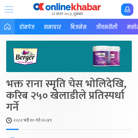
२२ साउन २०८३, शुक्रबार
होमपेज
समाचार
बिजनेस
जीवनशैली
मनोर
भक्त राना स्मृति चेस भोलिदेखि,
करिब २५० खेलाडीले प्रतिस्पर्धा
गर्ने
२०८२ भदौ १० गते २०:४९