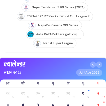
Nepal Tri-Nation T20I Series (2024)
2023–2027 ICC Cricket World Cup League 2
Nepal Vs Canada ODI Series
Aaha RARA Pokhara gold cup
Nepal Super League
क्यालेन्डर
साउन २०८३
Jul
Aug 2026
/
आ
सो
मं
बु
बि
शु
श
२८
२९
३०
३१
३२
१
२
12
13
14
15
16
17
18
३
४
५
६
७
८
९