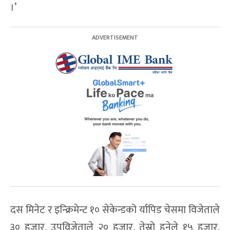
।’
दस मिनेट र इन्क्रिमेन्ट १० सेकेन्डको र्यापिड चेसमा विजेताले
३० हजार, उपविजेताले २० हजार, तेस्रो हुनेले १५ हजार,