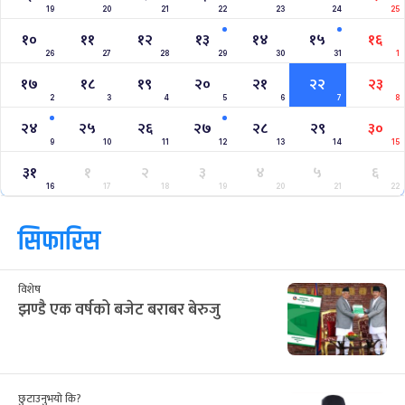
19
20
21
22
23
24
25
१०
११
१२
१३
१४
१५
१६
26
27
28
29
30
31
1
१७
१८
१९
२०
२१
२२
२३
2
3
4
5
6
7
8
२४
२५
२६
२७
२८
२९
३०
9
10
11
12
13
14
15
३१
१
२
३
४
५
६
16
17
18
19
20
21
22
सिफारिस
विशेष
झण्डै एक वर्षको बजेट बराबर बेरुजु
छुटाउनुभयो कि?