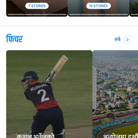
7
STORIES
10
STORIES
फिचर
सबै
कुशल भुर्तेलको
अन्योलमा दशौँ र