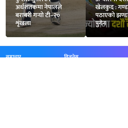
अर्धशतकमा नेपालले
खेलकुद : गण्
बराबरी गर्‍यो टी–२०
पठाएको झण्डा
शृंखला
पुगेन
समाचार
विजनेस
समाज
बजार
विचार/ब्लग
पर्यटन
साहित्य
रोजगार
अन्तर्वार्ता
बैँक / वित्त
खेलकुद़़
अटो
जीवनशैली/स्वास्थ्य
सूचना-प्रविधि
प्रवास
अन्तर्राष्ट्रिय