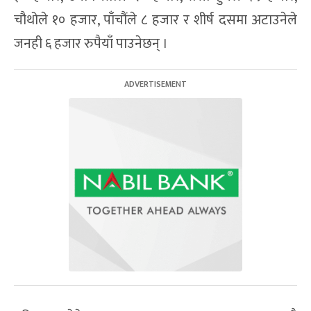
चौथोले १० हजार, पाँचौंले ८ हजार र शीर्ष दसमा अटाउनेले
जनही ६ हजार रुपैयाँ पाउनेछन् ।