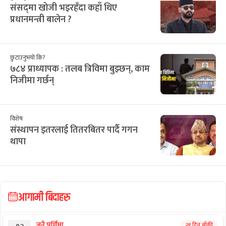
संसद्‌मा खोजी भइरहँदा कहाँ थिए
प्रधानमन्त्री बालेन ?
छुटाउनुभयो कि?
७८४ प्राध्यापक : तलब त्रिविमा बुझ्छन्, काम
निजीमा गर्छन्
विशेष
संस्थापन इतरलाई तितरबितर पार्दै गगन
थापा
आगामी बिदाहरु
जनै पूर्णिमा
२१ दिन बाँकी