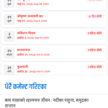
१२
-
भाद्र १२, २०८३
Aug 28, 2026
शुक्र
श्रीकृष्ण जन्माष्टमी व्रत
२८ दिन बाँकी
१९
-
भाद्र १९, २०८३
Sep 4, 2026
शुक्र
संविधान दिवस
१ महिना बाँकी
३
-
असोज ३, २०८३
Sep 19, 2026
शनि
घटस्थापना
२ महिना बाँकी
२५
-
असोज २५, २०८३
Oct 11, 2026
आइत
फूलपाती
२ महिना बाँकी
३१
-
असोज ३१ , २०८३
Oct 17, 2026
शनि
कार्तिक सङ्क्रान्ति
धेरै कमेन्ट गरिएका
२ महिना बाँकी
१
-
कार्तिक १, २०८३
Oct 18, 2026
आइत
बाम माछाको रहस्यमय जीवन : नदीका पाहुना, समुद्रका
महानवमी
२ महिना बाँकी
३
सन्तान
-
कार्तिक ३, २०८३
Oct 20, 2026
मंगल