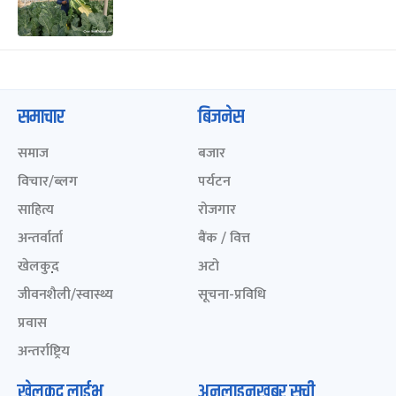
समाचार
बिजनेस
समाज
बजार
विचार/ब्लग
पर्यटन
साहित्य
रोजगार
अन्तर्वार्ता
बैंक / वित्त
खेलकुद़़
अटो
जीवनशैली/स्वास्थ्य
सूचना-प्रविधि
प्रवास
अन्तर्राष्ट्रिय
खेलकुद लाईभ
अनलाइनखबर सूची