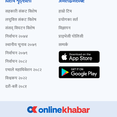
विशेष शृङ्खला
अनलाइनखबर
सहकारी संकट विशेष
हाम्रो टिम
लघुवित्त संकट विशेष
प्रयोगका सर्त
संसद् विघटन विशेष
विज्ञापन
निर्वाचन २०७४
प्राइभेसी पोलिसी
स्थानीय चुनाव २०७९
सम्पर्क
निर्वाचन २०७९
निर्वाचन २०८२
एमाले महाधिवेशन २०८२
विश्वकप २०२२
दशैं-बसैं २०८१