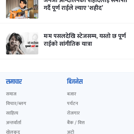
जेनजी आन्दोलनका शहीदलाई समर्पित
गर्दै पूर्ण राईले ल्याए ‘शहीद’
मःम पसलदेखि स्टेजसम्म, यस्तो छ पूर्ण
राईको सांगीतिक यात्रा
समाचार
बिजनेस
समाज
बजार
विचार/ब्लग
पर्यटन
साहित्य
रोजगार
अन्तर्वार्ता
बैंक / वित्त
खेलकुद़़
अटो