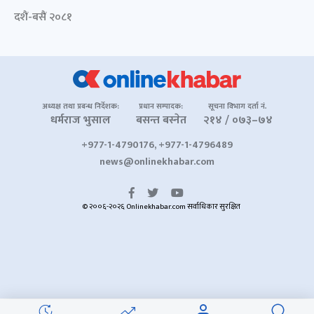
दशैं-बसैं २०८१
अध्यक्ष तथा प्रबन्ध निर्देशक:
प्रधान सम्पादक:
सूचना विभाग दर्ता नं.
धर्मराज भुसाल
बसन्त बस्नेत
२१४ / ०७३–७४
+977-1-4790176, +977-1-4796489
news@onlinekhabar.com
© २००६-२०२६ Onlinekhabar.com सर्वाधिकार सुरक्षित