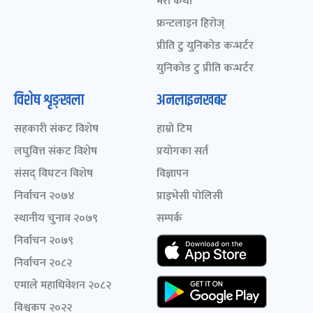
मेरो कथा
फ्रन्टलाइन हिरोज्
प्रीति टु युनिकोड कन्भर्टर
युनिकोड टु प्रीति कन्भर्टर
विशेष शृङ्खला
अनलाइनखबर
सहकारी संकट विशेष
हाम्रो टिम
लघुवित्त संकट विशेष
प्रयोगका सर्त
संसद् विघटन विशेष
विज्ञापन
निर्वाचन २०७४
प्राइभेसी पोलिसी
स्थानीय चुनाव २०७९
सम्पर्क
निर्वाचन २०७९
निर्वाचन २०८२
एमाले महाधिवेशन २०८२
विश्वकप २०२२