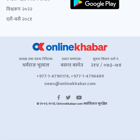
विश्वकप २०२२
दशैं-बसैं २०८१
अध्यक्ष तथा प्रबन्ध निर्देशक:
प्रधान सम्पादक:
सूचना विभाग दर्ता नं.
धर्मराज भुसाल
बसन्त बस्नेत
२१४ / ०७३–७४
+977-1-4790176, +977-1-4796489
news@onlinekhabar.com
© २००६-२०२६ Onlinekhabar.com सर्वाधिकार सुरक्षित