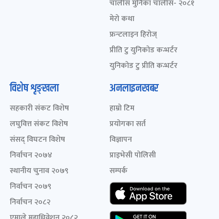
चालीस मुनिका चालीस- २०८१
मेरो कथा
फ्रन्टलाइन हिरोज्
प्रीति टु युनिकोड कन्भर्टर
युनिकोड टु प्रीति कन्भर्टर
विशेष शृङ्खला
अनलाइनखबर
सहकारी संकट विशेष
हाम्रो टिम
लघुवित्त संकट विशेष
प्रयोगका सर्त
संसद् विघटन विशेष
विज्ञापन
निर्वाचन २०७४
प्राइभेसी पोलिसी
स्थानीय चुनाव २०७९
सम्पर्क
निर्वाचन २०७९
निर्वाचन २०८२
एमाले महाधिवेशन २०८२