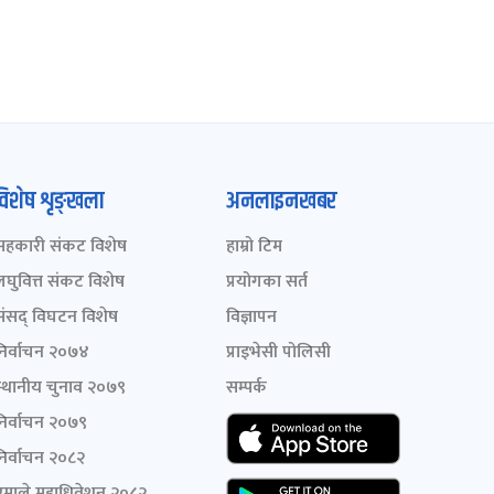
विशेष शृङ्खला
अनलाइनखबर
सहकारी संकट विशेष
हाम्रो टिम
लघुवित्त संकट विशेष
प्रयोगका सर्त
संसद् विघटन विशेष
विज्ञापन
निर्वाचन २०७४
प्राइभेसी पोलिसी
स्थानीय चुनाव २०७९
सम्पर्क
निर्वाचन २०७९
निर्वाचन २०८२
एमाले महाधिवेशन २०८२