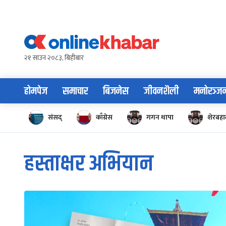
Skip
to
content
२१ साउन २०८३, बिहीबार
होमपेज
समाचार
बिजनेस
जीवनशैली
मनोरञ्ज
संसद्
काँग्रेस
गगन थापा
शेरबहाद
हस्ताक्षर अभियान