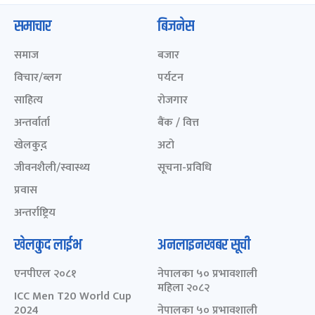
समाचार
बिजनेस
समाज
बजार
विचार/ब्लग
पर्यटन
साहित्य
रोजगार
अन्तर्वार्ता
बैंक / वित्त
खेलकुद़़
अटो
जीवनशैली/स्वास्थ्य
सूचना-प्रविधि
प्रवास
अन्तर्राष्ट्रिय
खेलकुद लाईभ
अनलाइनखबर सूची
एनपीएल २०८१
नेपालका ५० प्रभावशाली
महिला २०८२
ICC Men T20 World Cup
2024
नेपालका ५० प्रभावशाली