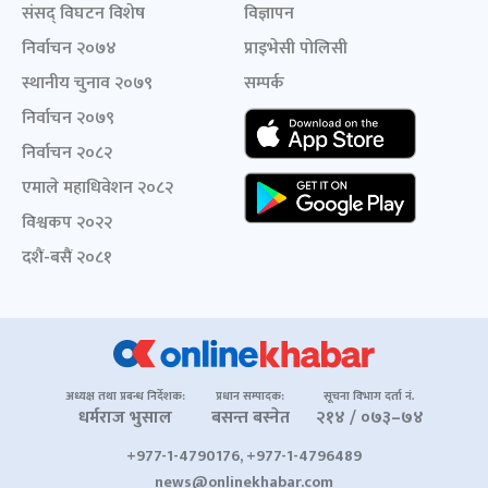
संसद् विघटन विशेष
विज्ञापन
निर्वाचन २०७४
प्राइभेसी पोलिसी
स्थानीय चुनाव २०७९
सम्पर्क
निर्वाचन २०७९
निर्वाचन २०८२
एमाले महाधिवेशन २०८२
विश्वकप २०२२
दशैं-बसैं २०८१
अध्यक्ष तथा प्रबन्ध निर्देशक:
प्रधान सम्पादक:
सूचना विभाग दर्ता नं.
धर्मराज भुसाल
बसन्त बस्नेत
२१४ / ०७३–७४
+977-1-4790176, +977-1-4796489
news@onlinekhabar.com