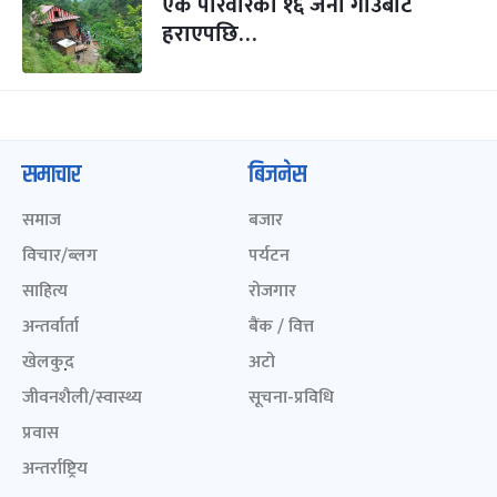
एकै परिवारका १६ जना गाउँबाटै
हराएपछि…
समाचार
बिजनेस
समाज
बजार
विचार/ब्लग
पर्यटन
साहित्य
रोजगार
अन्तर्वार्ता
बैंक / वित्त
खेलकुद़़
अटो
जीवनशैली/स्वास्थ्य
सूचना-प्रविधि
प्रवास
अन्तर्राष्ट्रिय