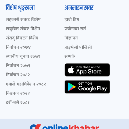
विशेष शृङ्खला
अनलाइनखबर
सहकारी संकट विशेष
हाम्रो टिम
लघुवित्त संकट विशेष
प्रयोगका सर्त
संसद् विघटन विशेष
विज्ञापन
निर्वाचन २०७४
प्राइभेसी पोलिसी
स्थानीय चुनाव २०७९
सम्पर्क
निर्वाचन २०७९
निर्वाचन २०८२
एमाले महाधिवेशन २०८२
विश्वकप २०२२
दशैं-बसैं २०८१